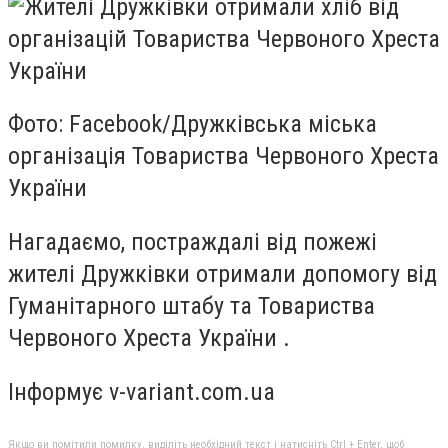
Фото: Facebook/Дружківська міська
організація Товариства Червоного Хреста
України
Нагадаємо, постраждалі від пожежі
жителі Дружківки отримали допомогу від
Гуманітарного штабу та Товариства
Червоного Хреста України .
Інформує v-variant.com.ua
Якщо ви помітили помилку, виділіть необхідний текст і натисніть Ctrl + Enter, щоб