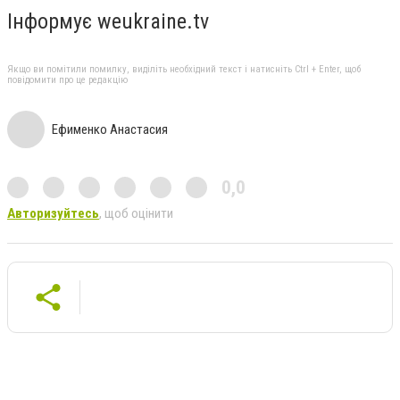
Інформує weukraine.tv
Якщо ви помітили помилку, виділіть необхідний текст і натисніть Ctrl + Enter, щоб
повідомити про це редакцію
Ефименко Анастасия
0,0
Авторизуйтесь
, щоб оцінити