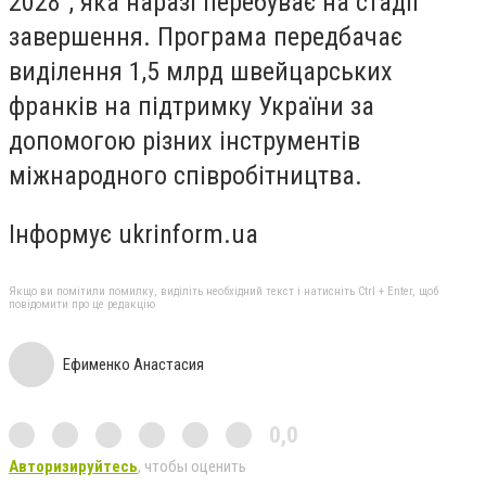
2028", яка наразі перебуває на стадії
завершення. Програма передбачає
виділення 1,5 млрд швейцарських
франків на підтримку України за
допомогою різних інструментів
міжнародного співробітництва.
Інформує ukrinform.ua
Якщо ви помітили помилку, виділіть необхідний текст і натисніть Ctrl + Enter, щоб
повідомити про це редакцію
Ефименко Анастасия
0,0
Авторизируйтесь
, чтобы оценить