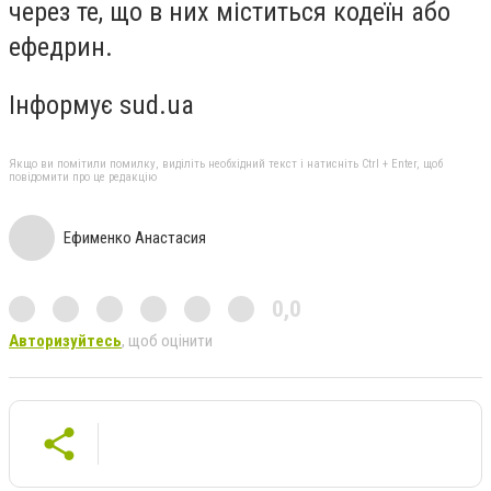
через те, що в них міститься кодеїн або
ефедрин.
Інформує sud.ua
Якщо ви помітили помилку, виділіть необхідний текст і натисніть Ctrl + Enter, щоб
повідомити про це редакцію
Ефименко Анастасия
0,0
Авторизуйтесь
, щоб оцінити