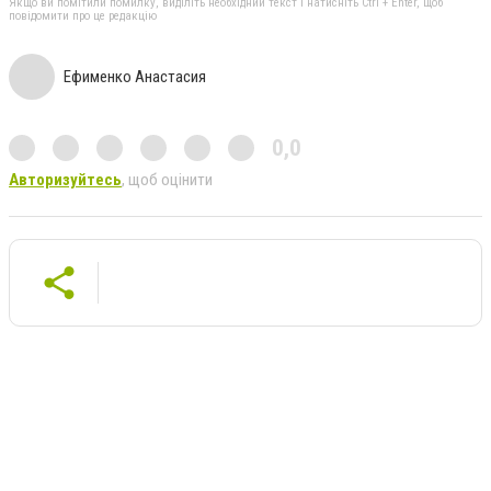
Якщо ви помітили помилку, виділіть необхідний текст і натисніть Ctrl + Enter, щоб
повідомити про це редакцію
Ефименко Анастасия
0,0
Авторизуйтесь
, щоб оцінити