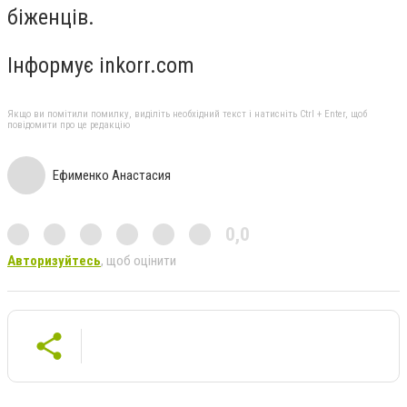
біженців.
Інформує inkorr.com
Якщо ви помітили помилку, виділіть необхідний текст і натисніть Ctrl + Enter, щоб
повідомити про це редакцію
Ефименко Анастасия
0,0
Авторизуйтесь
, щоб оцінити