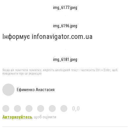
img_6177.jpeg
img_6196.jpeg
Інформує infonavigator.com.ua
img_6181.jpeg
Якщо ви помітили помилку, виділіть необхідний текст і натисніть Ctrl + Enter, щоб
повідомити про це редакцію
Ефименко Анастасия
0,0
Авторизуйтесь
, щоб оцінити