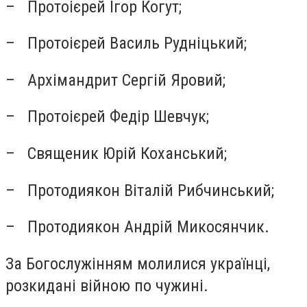
– Протоієрей Ігор Когут;
– Протоієрей Василь Рудніцький;
– Архімандрит Сергій Яровий;
– Протоієрей Федір Шевчук;
– Священик Юрій Коханський;
– Протодиякон Віталій Рибчинський;
– Протодиякон Андрій Микосянчик.
За Богослужінням молилися українці,
розкидані війною по чужині.