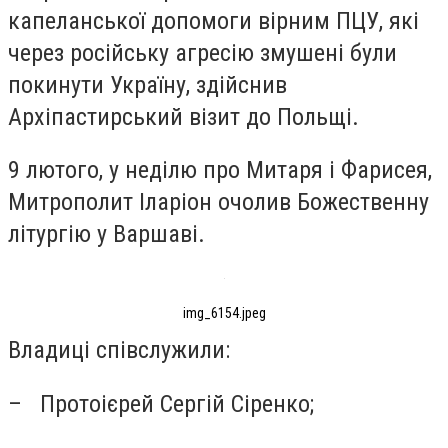
капеланської допомоги вірним ПЦУ, які
через російську агресію змушені були
покинути Україну, здійснив
Архіпастирський візит до Польщі.
9 лютого, у неділю про Митаря і Фарисея,
Митрополит Іларіон очолив Божественну
літургію у Варшаві.
img_6154.jpeg
Владиці співслужили:
– Протоієрей Сергій Сіренко;