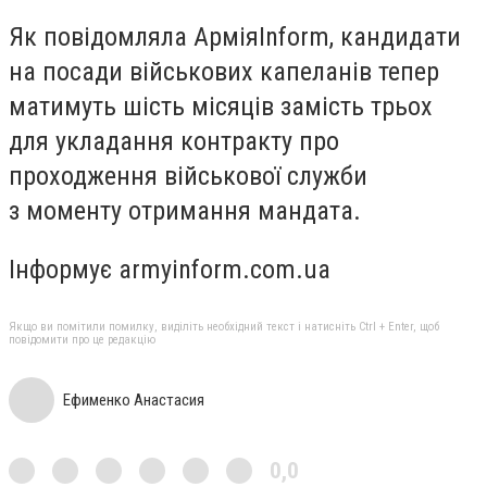
Як повідомляла АрміяInform, кандидати
на посади військових капеланів тепер
матимуть шість місяців замість трьох
для укладання контракту про
проходження військової служби
з моменту отримання мандата.
Інформує armyinform.com.ua
Якщо ви помітили помилку, виділіть необхідний текст і натисніть Ctrl + Enter, щоб
повідомити про це редакцію
Ефименко Анастасия
0,0