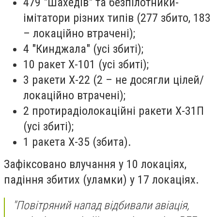
479 "Шахедів" та безпілотники-
імітатори різних типів (277 збито, 183
– локаційно втрачені);
4 "Кинджала" (усі збиті);
10 ракет Х-101 (усі збиті);
3 ракети Х-22 (2 – не досягли цілей/
локаційно втрачені);
2 протирадіолокаційні ракети Х-31П
(усі збиті);
1 ракета Х-35 (збита).
Зафіксовано влучання у 10 локаціях,
падіння збитих (уламки) у 17 локаціях.
"Повітряний напад відбивали авіація,