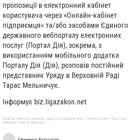
пропозиції в електронний кабінет
користувача через «Онлайн-кабінет
підприємця» та/або засобами Єдиного
державного вебпорталу електронних
послуг (Портал Дія), зокрема, з
використанням мобільного додатка
Порталу Дія (Дія), розповів постійний
представник Уряду в Верховній Раді
Тарас Мельничук.
Інформує biz.ligazakon.net
Якщо ви помітили помилку, виділіть необхідний текст і натисніть Ctrl + Enter, щоб
повідомити про це редакцію
Ефименко Анастасия