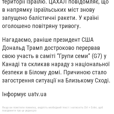
території Ізраїлю. ЦАХАЛ повідомляє, що
в напрямку ізраїльських міст знову
запущено балістичні ракети. У країні
оголошено повітряну тривогу.
Нагадаємо, раніше президент США
Дональд Трамп достроково перервав
свою участь в саміті “Групи семи” (G7) у
Канаді та скликав нараду з національної
безпеки в Білому домі. Причиною стало
загострення ситуації на Близькому Сході.
Інформує uatv.ua
Якщо ви помітили помилку, виділіть необхідний текст і натисніть Ctrl + Enter, щоб
повідомити про це редакцію