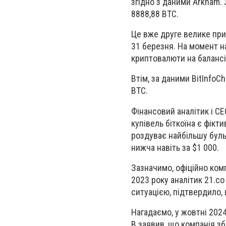
згідно з даними Arkham. 
8888,88 BTC.
Це вже друге велике при
31 березня. На момент н
криптовалюти на балансі
Втім, за даними BitInfoCh
BTC.
Фінансовий аналітик і CE
купівель біткоїна є фікти
роздуває найбільшу бульб
нижча навіть за $1 000.
Зазначимо, офіційно ком
2023 року аналітик 21.co
ситуацією, підтвердило,
Нагадаємо, у жовтні 202
B заявив, що компанія з