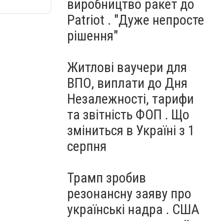
виробництво ракет до
Patriot . "Дуже непросте
рішення"
Житлові ваучери для
ВПО, виплати до Дня
Незалежності, тарифи
та звітність ФОП . Що
зміниться в Україні з 1
серпня
Трамп зробив
резонансну заяву про
українські надра . США