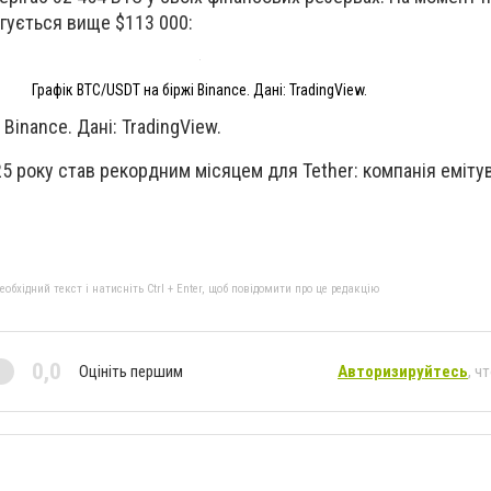
гується вище $113 000:
Графік BTC/USDT на біржі Binance. Дані: TradingView.
Binance. Дані: TradingView.
5 року став рекордним місяцем для Tether: компанія еміту
бхідний текст і натисніть Ctrl + Enter, щоб повідомити про це редакцію
0,0
Оцініть першим
Авторизируйтесь
, ч