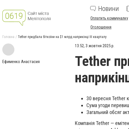
Новини
Оплатить коммуналку
Оголошення
Головна
Tether придбала біткоїни на $1 млрд наприкінці III кварталу
13:52, 3 жовтня 2025 р.
Tether пр
Ефименко Анастасия
наприкінц
30 вересня Tether 
Сума угоди переви
Загальний обсяг акт
Компанія Tether — емітен