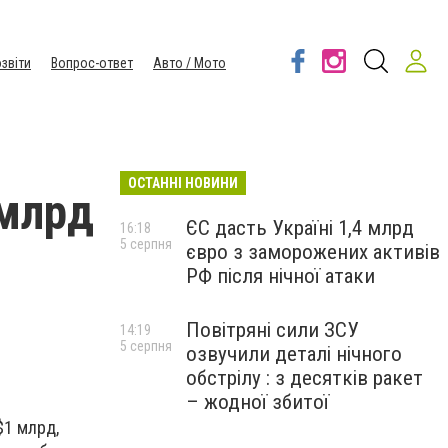
звіти
Вопрос-ответ
Авто / Мото
ОСТАННІ НОВИНИ
 млрд
ЄС дасть Україні 1,4 млрд
16:18
5 серпня
євро з заморожених активів
РФ після нічної атаки
Повітряні сили ЗСУ
14:19
5 серпня
озвучили деталі нічного
обстрілу : з десятків ракет
– жодної збитої
$1 млрд,