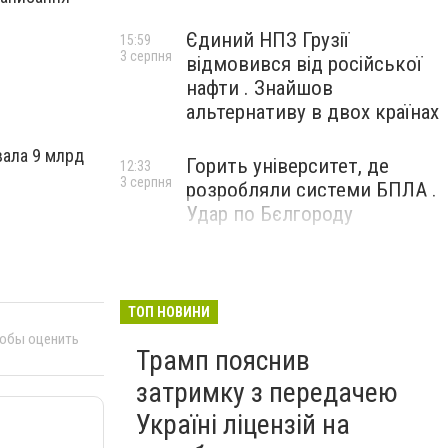
Єдиний НПЗ Грузії
15:59
3 серпня
відмовився від російської
нафти . Знайшов
альтернативу в двох країнах
вала 9 млрд
Горить університет, де
12:33
3 серпня
розробляли системи БПЛА .
Удар по Бєлгороду
ТОП НОВИНИ
тобы оценить
Трамп пояснив
затримку з передачею
Україні ліцензій на