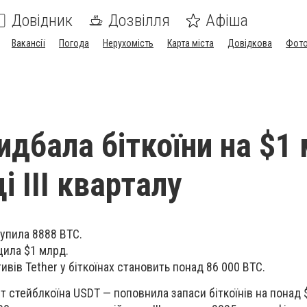
Довідник
Дозвілля
Афіша
Вакансії
Погода
Нерухомість
Карта міста
Довідкова
Фото
идбала біткоїни на $1
і III кварталу
купила 8888 BTC.
щила $1 млрд.
ивів Tether у біткоїнах становить понад 86 000 BTC.
т стейблкоїна USDT — поповнила запаси біткоїнів на понад 