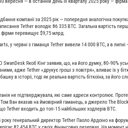
30 вересня — в останній день III кварталу 2025 року — фірм
дбання компанії за 2025 рік — попередня аналогічна покупк
аписання Tether володіє 86 335 BTC. Загальна вартість перш
 фірми перевищує $9,75 млрд.
arts, у червні з гаманця Tether вивели 14 000 BTC, а в липні
O SwanDesk Якоб Кінг заявив, що, на його думку, 80-90% усь
вними, адже Tether «друкує гроші з повітря», вливає їх у бітк
ашку в історії, тоді як реальна вартість біткоїна, за його с
панія не підтверджувала, які саме адреси контролює. Проте
 Том Ван вказав на ймовірний гаманець, а джерело The Block
 що Tether входить до топ-15 найбільших ходлерів BTC.
4 року генеральний директор Tether Паоло Ардоіно на форум
берігає 82 454 BTC у своїх фінансових резервах. На момент 