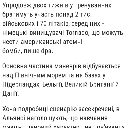
Упродовж двох тижнів у тренуваннях
братимуть участь понад 2 тис.
військових і 70 літаків, серед них -
німецькі винищувачі Tornado, що можуть
нести американські атомні
бомби, пише dpa.
Основна частина маневрів відбувається
над Північним морем та на базах у
Нідерландах, Бельгії, Великій Британії й
Данії.
Хоча подробиці сценарію засекречені, в
Альянсі наголошують, що навчання
мають плановий характер і не пов'язані з