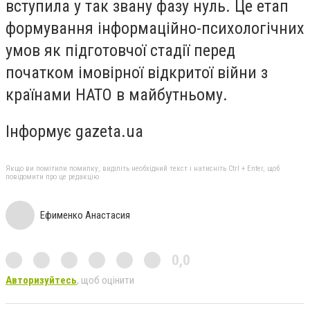
вступила у так звану фазу нуль. Це етап
формування інформаційно-психологічних
умов як підготовчої стадії перед
початком імовірної відкритої війни з
країнами НАТО в майбутньому.
Інформує gazeta.ua
Якщо ви помітили помилку, виділіть необхідний текст і натисніть Ctrl + Enter, щоб
повідомити про це редакцію
Ефименко Анастасия
0,0
Авторизуйтесь
, щоб оцінити