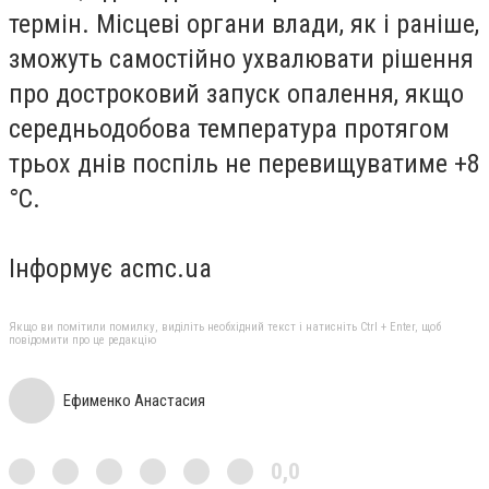
термін. Місцеві органи влади, як і раніше,
зможуть самостійно ухвалювати рішення
про достроковий запуск опалення, якщо
середньодобова температура протягом
трьох днів поспіль не перевищуватиме +8
°C.
Інформує acmc.ua
Якщо ви помітили помилку, виділіть необхідний текст і натисніть Ctrl + Enter, щоб
повідомити про це редакцію
Ефименко Анастасия
0,0