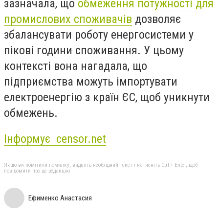
зазначала, що
обмеження потужності для
промислових споживачів
дозволяє
збалансувати роботу енергосистеми у
пікові години споживання. У цьому
контексті вона нагадала, що
підприємства можуть імпортувати
електроенергію з країн ЄС, щоб уникнути
обмежень.
Інформує censor.net
Якщо ви помітили помилку, виділіть необхідний текст і натисніть Ctrl + Enter, щоб
повідомити про це редакцію
Ефименко Анастасия