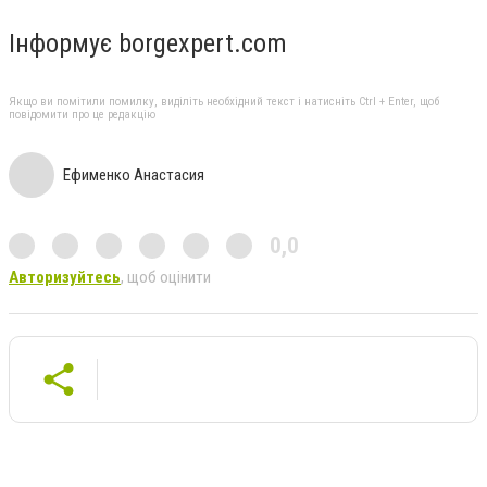
Інформує borgexpert.com
Якщо ви помітили помилку, виділіть необхідний текст і натисніть Ctrl + Enter, щоб
повідомити про це редакцію
Ефименко Анастасия
0,0
Авторизуйтесь
, щоб оцінити