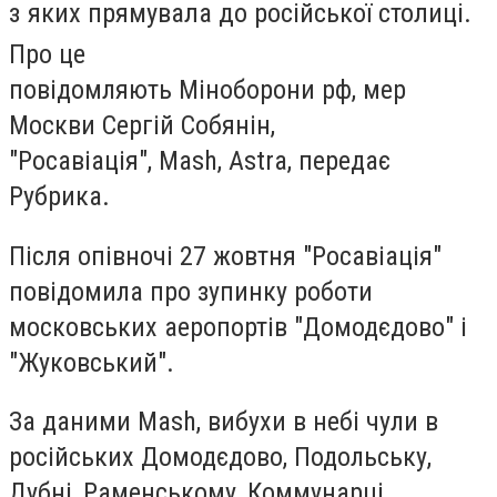
з яких прямувала до російської столиці.
Про це
повідомляють Міноборони рф, мер
Москви Сергій Собянін,
"Росавіація", Mash, Astra, передає
Рубрика.
Після опівночі 27 жовтня "Росавіація"
повідомила про зупинку роботи
московських аеропортів "Домодєдово" і
"Жуковський".
За даними Mash, вибухи в небі чули в
російських Домодєдово, Подольську,
Дубні, Раменському, Коммунарці,