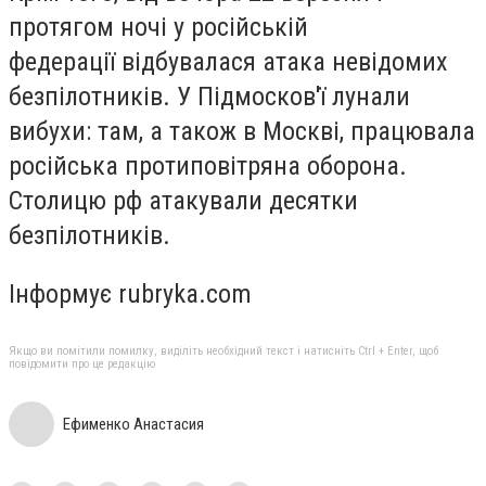
протягом ночі у російській
федерації відбувалася атака невідомих
безпілотників. У Підмосков'ї лунали
вибухи: там, а також в Москві, працювала
російська протиповітряна оборона.
Столицю рф атакували десятки
безпілотників.
Інформує rubryka.com
Якщо ви помітили помилку, виділіть необхідний текст і натисніть Ctrl + Enter, щоб
повідомити про це редакцію
Ефименко Анастасия