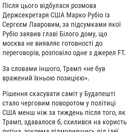
Після цього відбулася розмова
Держсекретаря США Марко Рубіо із
Сергєєм Лавровим, за підсумками якої
Рубіо заявив главі Білого дому, що
москва не виявляє готовності до
переговорів, розповіло одне з джерел FT.
За словами іншого, Трамп «не був
вражений їхньою позицією».
Рішення скасувати саміт у Будапешті
стало черговим поворотом у політиці
США менш ніж за тиждень після того, як
Трамп, здавалося б, схилився на користь
путіна, зокрема відмовившись від ідеї