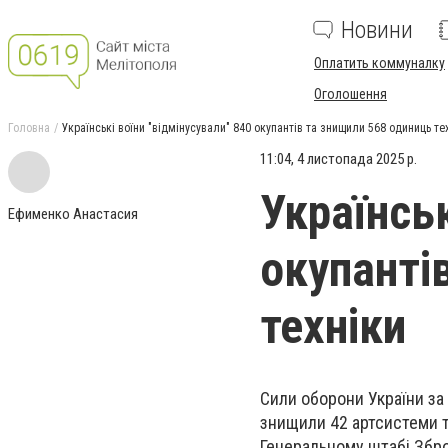
Новини
Оплатить коммуналку
Оголошення
Головна
Українські воїни "відмінусували" 840 окупантів та знищили 568 одиниць те
11:04, 4 листопада 2025 р.
Українськ
Ефименко Анастасия
окупанті
техніки
Сили оборони України за 
знищили 42 артсистеми та
Генеральному штабі Збро