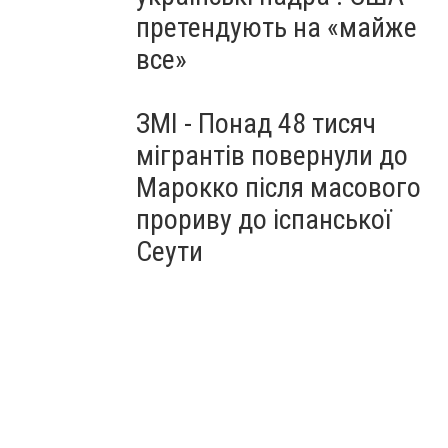
претендують на «майже
все»
ЗМІ - Понад 48 тисяч
мігрантів повернули до
Марокко після масового
прориву до іспанської
Сеути