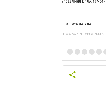
управління БпЛА та чоти
Інформує uatv.ua
Якщо ви помітили помилку, виділіть нео