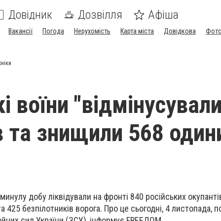
Довідник
Дозвілля
Афіша
Вакансії
Погода
Нерухомість
Карта міста
Довідкова
Фото
хніки
і воїни "відмінусували
в та знищили 568 один
минулу добу ліквідували на фронті 840 російських окупантів
 425 безпілотників ворога. Про це сьогодні, 4 листопада, 
йних сил України (ЗСУ), інформує FREEДOM.