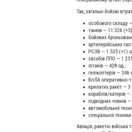
Так, загальні бойові втр
особового складу — 
танків — 11 326 (+5)
бойових броньовани
артилерійських сист
РСЗВ — 1 535 (+1) о
засобів ППО — 1 235
літаків — 428 од.;
гелікоптерів — 346 о
БпЛА оперативно-та
крилатих ракет — 3 
кораблів/катерів — 
підводних човнів — 
автомобільної техні
спеціальної техніки 
Авіація, ракетні війська