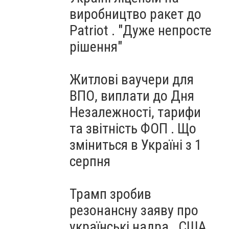
виробництво ракет до
Patriot . "Дуже непросте
рішення"
Житлові ваучери для
ВПО, виплати до Дня
Незалежності, тарифи
та звітність ФОП . Що
зміниться в Україні з 1
серпня
Трамп зробив
резонансну заяву про
українські надра . США