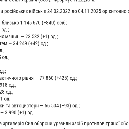
ати російських військ з 24.02.2022 до 04.11.2025 орієнтовно
близько 1 145 670 (+840) осіб;
 од.;
х машин — 23 532 (+1) од.;
ем — 34 249 (+42) од.;
д.;
 од.;
д.;
ктичного рівня — 77 860 (+425) од.;
918 од.;
28 од.;
1 од.;
ки та автоцистерн — 66 504 (+93) од.;
— 3 990 (+1) од.
 та артилерія Сил оборони уразили засіб протиповітряної обо