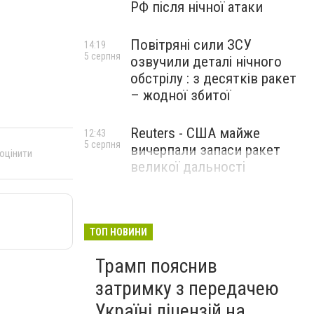
РФ після нічної атаки
Повітряні сили ЗСУ
14:19
5 серпня
озвучили деталі нічного
обстрілу : з десятків ракет
– жодної збитої
Reuters - США майже
12:43
5 серпня
вичерпали запаси ракет
 оцінити
великої дальності
ТОП НОВИНИ
Трамп пояснив
затримку з передачею
Україні ліцензій на