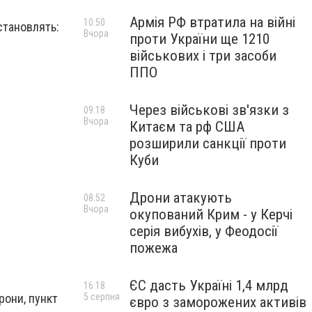
Армія РФ втратила на війні
10:50
 становлять:
Вчора
проти України ще 1210
військових і три засоби
ППО
Через військові зв'язки з
09:18
Вчора
Китаєм та рф США
розширили санкції проти
Куби
Дрони атакують
08:52
Вчора
окупований Крим - у Керчі
серія вибухів, у Феодосії
пожежа
ЄС дасть Україні 1,4 млрд
16:18
5 серпня
рони, пункт
євро з заморожених активів