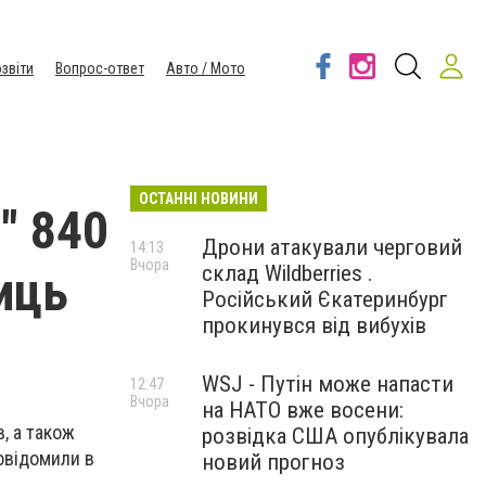
звіти
Вопрос-ответ
Авто / Мото
ОСТАННІ НОВИНИ
" 840
Дрони атакували черговий
14:13
Вчора
склад Wildberries .
иць
Російський Єкатеринбург
прокинувся від вибухів
WSJ - Путін може напасти
12:47
Вчора
на НАТО вже восени:
, а також
розвідка США опублікувала
повідомили в
новий прогноз