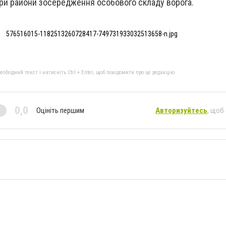
ри райони зосередження особового складу ворога.
576516015-1182513260728417-749731933032513658-n.jpg
бхідний текст і натисніть Ctrl + Enter, щоб повідомити про це редакцію
0,0
Оцініть першим
Авторизуйтесь
, щоб