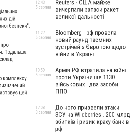
Reuters - США майже
12:43
5 серпня
вичерпали запаси ракет
ціальних
великої дальності
них дій
ної безпеки",
Bloomberg - рф провела
11:27
5 серпня
новий раунд таємних
 про
зустрічей з Європою щодо
ля. Подальша
війни в Україні
 склад
Армія РФ втратила на війні
10:59
5 серпня
проти України ще 1130
го комплексу
військових і два засоби
призначений
ППО
ристовує цей
До чого призвели атаки
17:08
3 серпня
ЗСУ на Wildberries . 200 млрд
збитків і ризик краху банків
рф