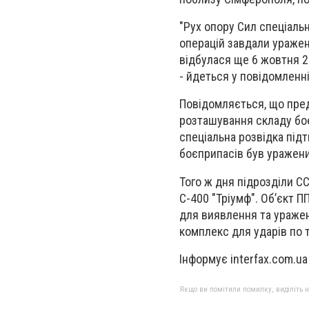
"Рух опору Сил спеціальн
операцій завдали уражен
відбулася ще 6 жовтня 2
- йдеться у повідомленн
Повідомляється, що пред
розташування складу боє
спеціальна розвідка під
боєприпасів був уражен
Того ж дня підрозділи С
С-400 "Тріумф". Об’єкт 
для виявлення та уражен
комплекс для ударів по т
Інформує interfax.com.ua
Якщо ви помітили помилку, виділіть нео