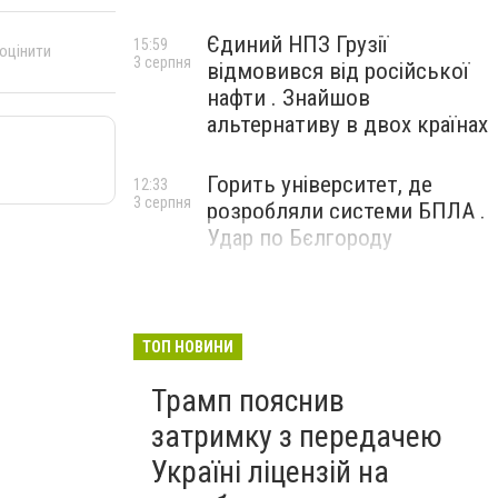
Єдиний НПЗ Грузії
15:59
 оцінити
3 серпня
відмовився від російської
нафти . Знайшов
альтернативу в двох країнах
Горить університет, де
12:33
3 серпня
розробляли системи БПЛА .
Удар по Бєлгороду
ТОП НОВИНИ
Трамп пояснив
затримку з передачею
Україні ліцензій на