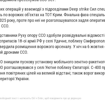
их операцій у взаємодії з підрозділами Deep strike Сил спе
ь по ворожих об’єктах на ТОТ Крим. Фінальна фаза спеціаль
025 року, проте про неї не розголошувалося задля оператив
і ССО.
ставники Руху опору ССО здобули розвідувальні відомості
припасів 18-ої армії РФ у селі Удачне, поблизу Сімферопо
твердила розміщення ворожого арсеналу. У ніч на 6 жовтня
ий дронами ССО.
СО знищили пускову установку мобільного зенітно-ракетно
ППО розташовувався у селі Уютне поблизу Євпаторії. С-400 
ня повітряних цілей на великій відстані; також ворог вико
ериторії України.
бхідний текст і натисніть Ctrl + Enter, щоб повідомити про це редакцію