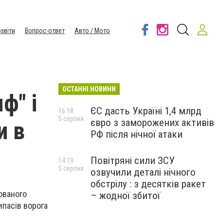
звіти
Вопрос-ответ
Авто / Мото
ОСТАННІ НОВИНИ
ф" і
ЄС дасть Україні 1,4 млрд
16:18
5 серпня
євро з заморожених активів
и в
РФ після нічної атаки
Повітряні сили ЗСУ
14:19
5 серпня
озвучили деталі нічного
обстрілу : з десятків ракет
ованого
– жодної збитої
ипасів ворога