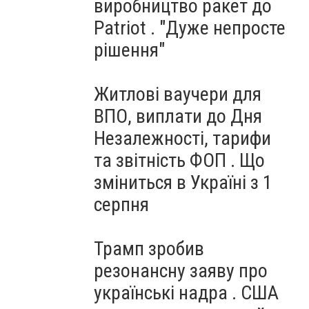
виробництво ракет до
Patriot . "Дуже непросте
рішення"
Житлові ваучери для
ВПО, виплати до Дня
Незалежності, тарифи
та звітність ФОП . Що
зміниться в Україні з 1
серпня
Трамп зробив
резонансну заяву про
українські надра . США