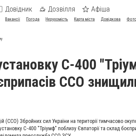
Довідник
Дозвілля
Афіша
Вакансії
Погода
Нерухомість
Карта міста
Довідкова
Фото
му
установку С-400 "Тріум
єприпасів ССО знищил
ій (ССО) Збройних сил України на території тимчасово окуп
становку С-400 "Тріумф" поблизу Євпаторії та склад боєпр
овідомила пресслужба ССО ЗСУ.