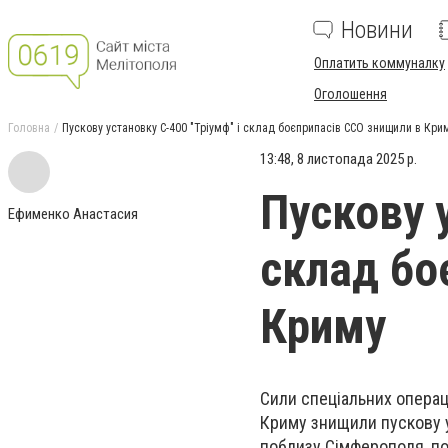
Новини
Оплатить коммуналку
Оголошення
Головна
Пускову установку С-400 "Тріумф" і склад боєприпасів ССО знищили в Кри
13:48, 8 листопада 2025 р.
Пускову 
Ефименко Анастасия
склад бо
Криму
Сили спеціальних операц
Криму знищили пускову у
поблизу Сімферополя, п