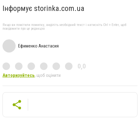
Інформує storinka.com.ua
Якщо ви помітили помилку, виділіть необхідний текст і натисніть Ctrl + Enter, щоб
повідомити про це редакцію
Ефименко Анастасия
0,0
Авторизуйтесь
, щоб оцінити