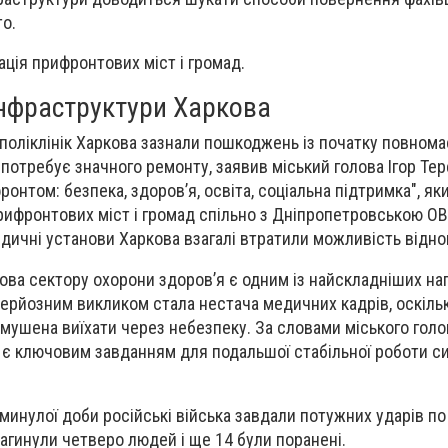
о.
ація прифронтових міст і громад.
інфраструктури Харкова
 поліклінік Харкова зазнали пошкоджень із початку повном
ь потребує значного ремонту, заявив міський голова Ігор Тер
онтом: безпека, здоров’я, освіта, соціальна підтримка", як
прифронтових міст і громад спільно з Дніпропетровською ОВ
дичні установи Харкова взагалі втратили можливість відно
дова сектору охорони здоров’я є одним із найскладніших на
 серйозним викликом стала нестача медичних кадрів, оскіль
 змушена виїхати через небезпеку. За словами міського голо
 є ключовим завданням для подальшої стабільної роботи с
минулої доби російські війська завдали потужних ударів по
загинули четверо людей і ще 14 були поранені.