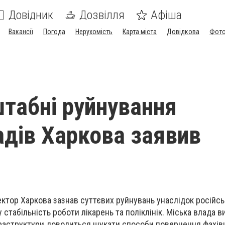
Довідник
Дозвілля
Афіша
Вакансії
Погода
Нерухомість
Карта міста
Довідкова
Фото
табні руйнування
дів Харкова заявив
тор Харкова зазнав суттєвих руйнувань унаслідок російськ
 стабільність роботи лікарень та поліклінік. Міська влада в
раструктури доводиться шукати способи повернення фахівці