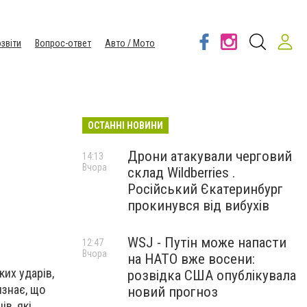
звіти
Вопрос-ответ
Авто / Мото
ОСТАННІ НОВИНИ
Дрони атакували черговий
14:13
Вчора
склад Wildberries .
Російський Єкатеринбург
прокинувся від вибухів
WSJ - Путін може напасти
12:47
Вчора
на НАТО вже восени:
их ударів,
розвідка США опублікувала
изнає, що
новий прогноз
в, які