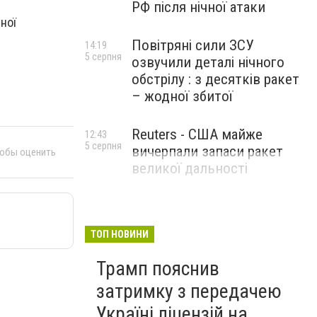
РФ після нічної атаки
ної
Повітряні сили ЗСУ
14:19
5 серпня
озвучили деталі нічного
обстрілу : з десятків ракет
– жодної збитої
Reuters - США майже
12:43
5 серпня
вичерпали запаси ракет
тобы оценить
великої дальності
ТОП НОВИНИ
Трамп пояснив
затримку з передачею
Україні ліцензій на