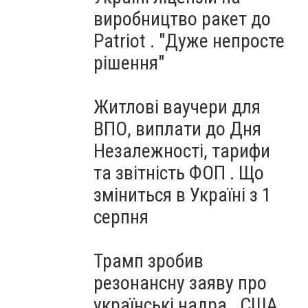
виробництво ракет до
Patriot . "Дуже непросте
рішення"
Житлові ваучери для
ВПО, виплати до Дня
Незалежності, тарифи
та звітність ФОП . Що
зміниться в Україні з 1
серпня
Трамп зробив
резонансну заяву про
українські надра . США