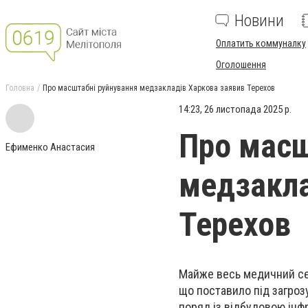
Новини
Оплатить коммуналку
Оголошення
Головна
Про масштабні руйнування медзакладів Харкова заявив Терехов
14:23, 26 листопада 2025 р.
Про масш
Ефименко Анастасия
медзакла
Терехов
Майже весь медичний сек
що поставило під загрозу
поряд із відбудовою інф