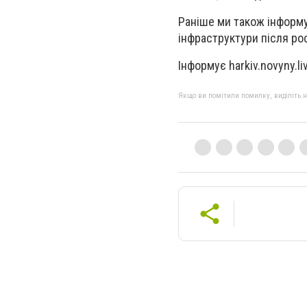
Раніше ми також інформу
інфраструктури після рос
Інформує harkiv.novyny.li
Якщо ви помітили помилку, виділіть нео