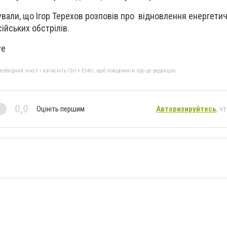
вали, що Ігор Терехов розповів про відновлення енергетич
ійських обстрілів.
ve
бхідний текст і натисніть Ctrl + Enter, щоб повідомити про це редакцію
0,0
Оцініть першим
Авторизируйтесь
, ч