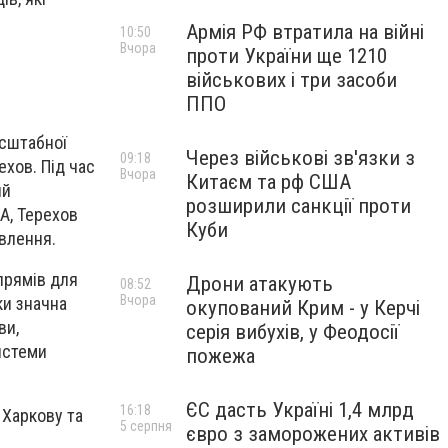
Армія РФ втратила на війні
10:50
Вчора
проти України ще 1210
військових і три засоби
ППО
асштабної
Через військові зв'язки з
09:18
ехов. Під час
Вчора
Китаєм та рф США
ий
розширили санкції проти
А, Терехов
Куби
влення.
прямів для
Дрони атакують
08:52
Вчора
ки значна
окупований Крим - у Керчі
ви,
серія вибухів, у Феодосії
истеми
пожежа
ЄС дасть Україні 1,4 млрд
16:18
 Харкову та
5 серпня
євро з заморожених активів