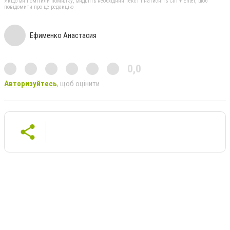
Якщо ви помітили помилку, виділіть необхідний текст і натисніть Ctrl + Enter, щоб
повідомити про це редакцію
Ефименко Анастасия
0,0
Авторизуйтесь
, щоб оцінити