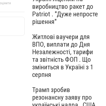
 оцінити
виробництво ракет до
Patriot . "Дуже непросте
рішення"
Житлові ваучери для
ВПО, виплати до Дня
Незалежності, тарифи
та звітність ФОП . Що
зміниться в Україні з 1
серпня
Трамп зробив
резонансну заяву про
українські надра . США