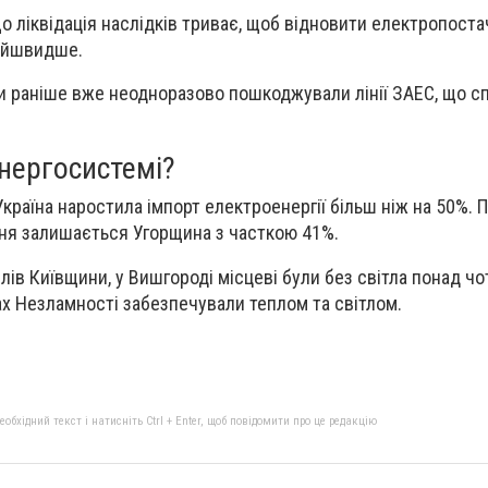
о ліквідація наслідків триває, щоб відновити електропоста
найшвидше.
и раніше вже неодноразово пошкоджували лінії ЗАЕС, що с
енергосистемі?
Україна наростила імпорт електроенергії більш ніж на 50%. 
ня залишається Угорщина з часткою 41%.
лів Київщини, у Вишгороді місцеві були без світла понад чо
ах Незламності забезпечували теплом та світлом.
бхідний текст і натисніть Ctrl + Enter, щоб повідомити про це редакцію