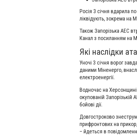
Росія 3 січня вдарила по
ліквідують, зокрема на 
Також Запорізька АЕС вт
Канал з посиланням на М
Які наслідки ат
Уночі 3 січня ворог завд
даними Міненерго, внасл
електроенергії.
Водночас на Херсонщині 
окупованій Запорізькій 
бойові дії.
Довгостроково знеструмл
прифронтових на прикорд
– йдеться в повідомленн