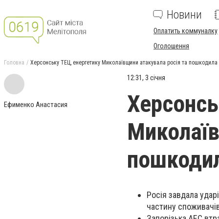
Новини
Оплатить коммуналку
Оголошення
Головна
Херсонську ТЕЦ, енергетику Миколаївщини атакувала росія та пошкодила
12:31, 3 січня
Херсонсь
Ефименко Анастасия
Миколаїв
пошкодил
Росія завдала удар
частину споживачів
Запорізька АЕС втра