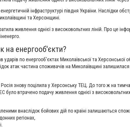
 енергетичній інфраструктурі півдня України. Наслідки обст
Миколаївщині та Херсонщині.
ратила живлення однієї з високовольтних ліній. Про це інф
іненерго.
ак на енергооб'єкти?
ав ударів по енергооб'єктах Миколаївської та Херсонської о
ідок атак частина споживачів на Миколаївщині залишилася
Росія знову поцілила у Херсонську ТЕЦ. До того ж на тимч
АЕС було втрачено подачу живлення однієї з високовольтних
еними внаслідок бойових дій по країні залишаються спож
онних регіонах,
і.