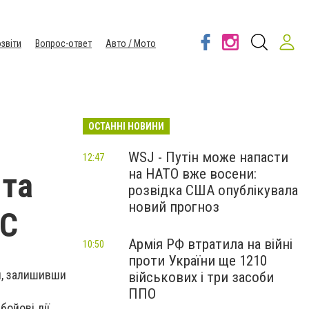
звіти
Вопрос-ответ
Авто / Мото
ОСТАННІ НОВИНИ
WSJ - Путін може напасти
12:47
на НАТО вже восени:
 та
розвідка США опублікувала
новий прогноз
ЕС
Армія РФ втратила на війні
10:50
проти України ще 1210
ей, залишивши
військових і три засоби
ППО
ойові дії.