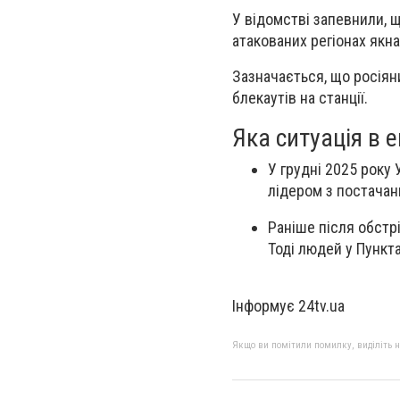
У відомстві запевнили, щ
атакованих регіонах як
Зазначається, що росіян
блекаутів на станції.
Яка ситуація в 
У грудні 2025 року 
лідером з постачан
Раніше після обстрі
Тоді людей у Пункт
Інформує 24tv.ua
Якщо ви помітили помилку, виділіть нео