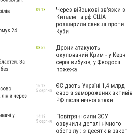
Через військові зв'язки з
09:18
рілів
Китаєм та рф США
розширили санкції проти
ормує 24
Куби
Дрони атакують
08:52
окупований Крим - у Керчі
серія вибухів, у Феодосії
бластей. За
пожежа
 без
ЄС дасть Україні 1,4 млрд
16:18
асово
5 серпня
євро з заморожених активів
 ліній через
РФ після нічної атаки
ивачі у
Повітряні сили ЗСУ
14:19
5 серпня
озвучили деталі нічного
обстрілу : з десятків ракет