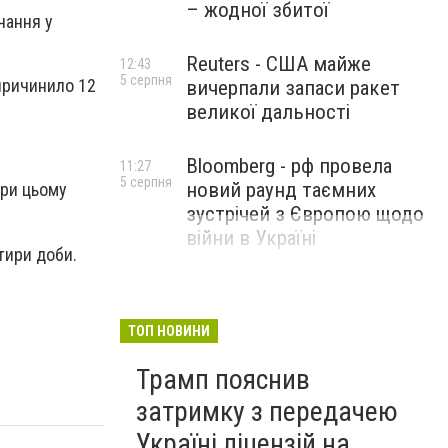
– жодної збитої
чання у
Reuters - США майже
12:43
5 серпня
причинило 12
вичерпали запаси ракет
великої дальності
Bloomberg - рф провела
11:27
5 серпня
новий раунд таємних
При цьому
зустрічей з Європою щодо
війни в Україні
тири доби.
ТОП НОВИНИ
Трамп пояснив
затримку з передачею
Україні ліцензій на