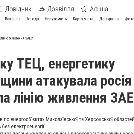
Довідник
Дозвілля
Афіша
Вакансії
Погода
Нерухомість
Карта міста
Довідкова
Фото
 лінію живлення ЗАЕС
ку ТЕЦ, енергетику
щини атакувала росія
а лінію живлення ЗА
ів по енергооб'єктах Миколаївської та Херсонської област
 без електроенергії.
тила подачу живлення однієї з високовольтних ліній через б