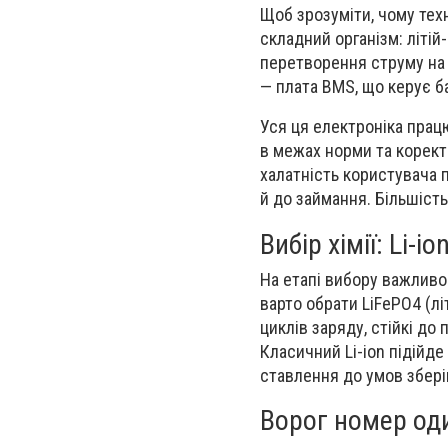
Щоб зрозуміти, чому тех
складний організм: літій
перетворення струму на 
— плата BMS, що керує б
Уся ця електроніка прац
в межах норми та корект
халатність користувача п
й до займання. Більшіст
Вибір хімії: Li-i
На етапі вибору важливо
варто обрати LiFePO4 (лі
циклів заряду, стійкі до
Класичний Li-ion підійд
ставлення до умов збері
Ворог номер од