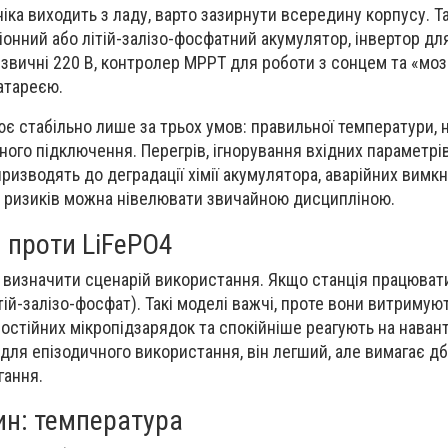
ніка виходить з ладу, варто зазирнути всередину корпусу. Т
-іонний або літій-залізо-фосфатний акумулятор, інвертор дл
звичні 220 В, контролер MPPT для роботи з сонцем та «мо
атареєю.
ює стабільно лише за трьох умов: правильної температури, 
ного підключення. Перегрів, ігнорування вхідних параметрі
ризводять до деградації хімії акумулятора, аварійних вимкн
ь ризиків можна нівелювати звичайною дисципліною.
on проти LiFePO4
 визначити сценарій використання. Якщо станція працюват
тій-залізо-фосфат). Такі моделі важчі, проте вони витримую
 постійних мікропідзарядок та спокійніше реагують на наван
е для епізодичного використання, він легший, але вимагає д
гання.
ин: температура