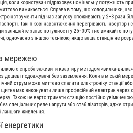
ція, коли користувач підраховує номінальну потужність при
 миттєво вимикається. Справа в тому, що холодильники, нас
ктроінструменти під час запуску споживають у 2−3 рази біл
паспорті. Такі пікові навантаження перегрівають інвертор і
ди залишайте запас потужності у 25−30% і не вмикайте поту
ачі, одночасно з іншою технікою, якщо ваша станція не розр
 з мережею
илкою є спроба заживити квартиру методом «вилка-вилка»
ез дешеві подовжувачі без заземлення. Коли в міській мер
трічний струм може миттєво спалити електроніку станції аб
 щитка має виконувати лише професійний електрик через 
рву. Також не варто тримати станцію постійно увімкненою
без спеціальних реле напруги або стабілізаторів, адже стр
і ланцюги живлення.
ї енергетики