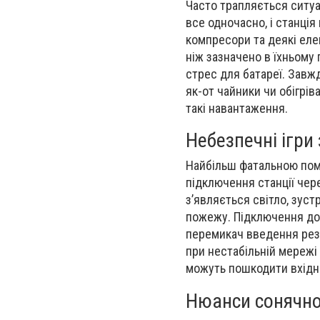
Часто трапляється ситуа
все одночасно, і станція
компресори та деякі еле
ніж зазначено в їхньому 
стрес для батареї. Завж
як-от чайники чи обігрів
такі навантаження.
Небезпечні ігри
Найбільш фатальною пом
підключення станції чер
з’являється світло, зус
пожежу. Підключення до
перемикач введення резе
при нестабільній мережі 
можуть пошкодити вхідн
Нюанси сонячно