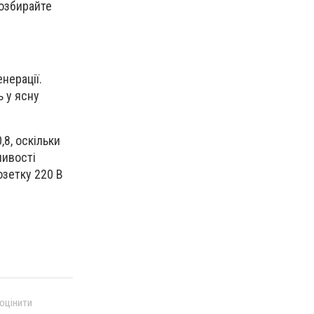
розбирайте
нерації.
ь у ясну
,8, оскільки
ливості
озетку 220 В
 оцінити