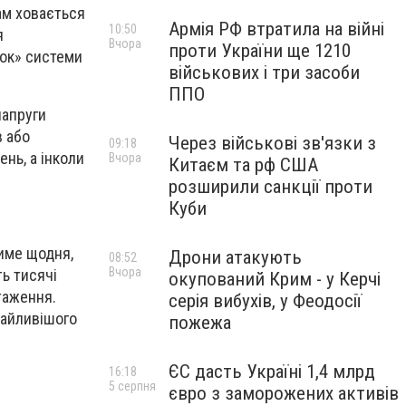
ам ховається
Армія РФ втратила на війні
10:50
я
Вчора
проти України ще 1210
зок» системи
військових і три засоби
ППО
напруги
в або
Через військові зв'язки з
09:18
ень, а інколи
Вчора
Китаєм та рф США
розширили санкції проти
Куби
име щодня,
Дрони атакують
08:52
Вчора
ть тисячі
окупований Крим - у Керчі
таження.
серія вибухів, у Феодосії
байливішого
пожежа
ЄС дасть Україні 1,4 млрд
16:18
5 серпня
євро з заморожених активів