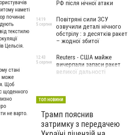
користувачів
РФ після нічної атаки
ритому наметі
тор починає
Повітряні сили ЗСУ
14:19
адують
5 серпня
озвучили деталі нічного
 від текстилю
обстрілу : з десятків ракет
ркуляції
– жодної збитої
ів Цельсія.
Reuters - США майже
12:43
5 серпня
вичерпали запаси ракет
ому стані
великої дальності
S може
я. Щоб
ас щоденного
близно
ТОП НОВИНИ
про
Трамп пояснив
ти не варто.
затримку з передачею
Україні ліцензій на