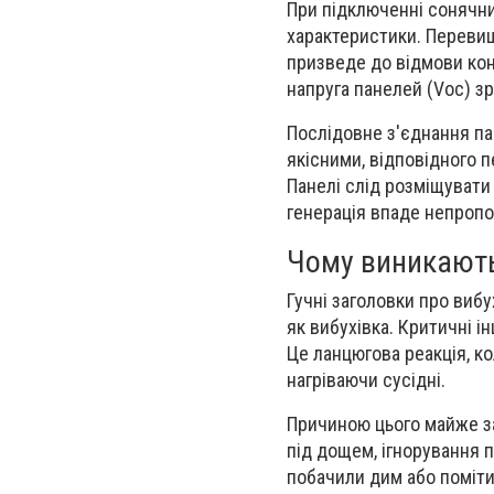
При підключенні сонячни
характеристики. Перевище
призведе до відмови кон
напруга панелей (Voc) зр
Послідовне з'єднання па
якісними, відповідного п
Панелі слід розміщувати т
генерація впаде непропо
Чому виникают
Гучні заголовки про виб
як вибухівка. Критичні і
Це ланцюгова реакція, к
нагріваючи сусідні.
Причиною цього майже з
під дощем, ігнорування п
побачили дим або поміти