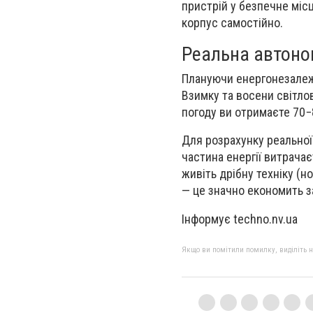
пристрій у безпечне місц
корпус самостійно.
Реальна автоно
Плануючи енергонезалежн
Взимку та восени світлов
погоду ви отримаєте 70−
Для розрахунку реальної 
частина енергії витрача
живіть дрібну техніку (
— це значно економить за
Інформує techno.nv.ua
Якщо ви помітили помилку, виділіть нео