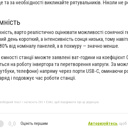
е та за необхідності викликайте рятувальників. Ніколи не 
мність
ість, варто реалістично оцінювати можливості сонячної ге
ий день короткий, а інтенсивність сонця низька, тому навіт
80% від номіналу панелей, а в похмуру — значно менше.
ємності станції множте заявлені ват-години на коефіцієнт 0
ється на роботу інвертора та перетворення напруги. За мож
ноутбуки, телефони) напряму через порти USB-C, оминаючи р
ряд і подовжує час роботи станції.
бхідний текст і натисніть Ctrl + Enter, щоб повідомити про це редакцію
0,0
Оцініть першим
Авторизуйтесь
, щоб