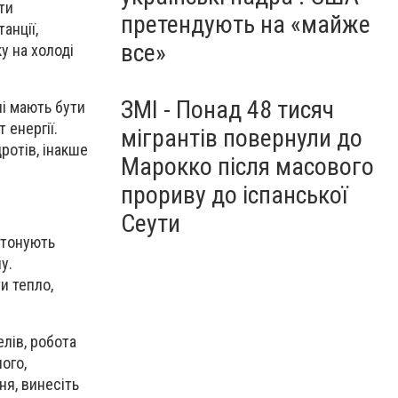
ти
претендують на «майже
анції,
все»
у на холоді
ЗМІ - Понад 48 тисяч
лі мають бути
 енергії.
мігрантів повернули до
дротів, інакше
Марокко після масового
прориву до іспанської
Сеути
етонують
у.
и тепло,
лів, робота
ого,
ня, винесіть