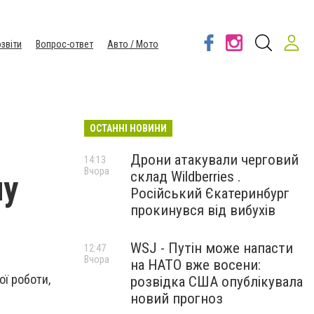
звіти
Вопрос-ответ
Авто / Мото
ОСТАННІ НОВИНИ
Дрони атакували черговий
14:13
Вчора
склад Wildberries .
ну
Російський Єкатеринбург
прокинувся від вибухів
WSJ - Путін може напасти
12:47
Вчора
на НАТО вже восени:
ої роботи,
розвідка США опублікувала
новий прогноз