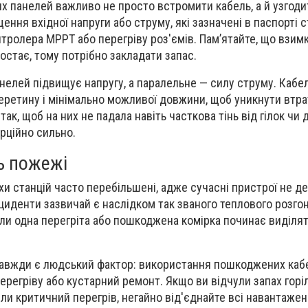
х панелей важливо не просто встромити кабель, а й узгоди
ння вхідної напруги або струму, які зазначені в паспорті ст
тролера MPPT або перегріву роз'ємів. Пам’ятайте, що взимк
остає, тому потрібно закладати запас.
нелей підвищує напругу, а паралельне — силу струму. Кабе
еретину і мінімально можливої довжини, щоб уникнути втрат
ак, щоб на них не падала навіть часткова тінь від гілок чи 
рційно сильно.
ь пожежі
ухи станцій часто перебільшені, адже сучасні пристрої не д
нциденти зазвичай є наслідком так званого теплового розгон
оли одна перегріта або пошкоджена комірка починає виділят
авжди є людський фактор: використання пошкоджених кабе
ерегріву або кустарний ремонт. Якщо ви відчули запах горіл
ли критичний перегрів, негайно від'єднайте всі навантажен