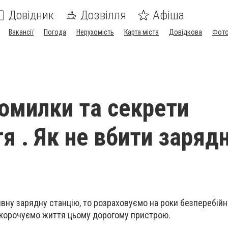
Довідник
Дозвілля
Афіша
Вакансії
Погода
Нерухомість
Карта міста
Довідкова
Фото
помилки та секрети
я . Як не вбити заряд
вну зарядну станцію, то розраховуємо на роки безперебійн
скорочуємо життя цьому дорогому пристрою.