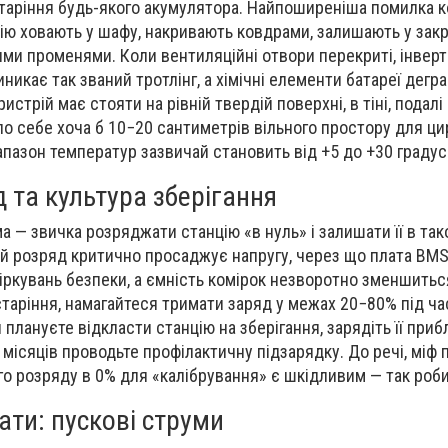
старіння будь-якого акумулятора. Найпоширеніша помилка 
цію ховають у шафу, накривають ковдрами, залишають у зак
ми променями. Коли вентиляційні отвори перекриті, інвер
никає так званий тротлінг, а хімічні елементи батареї дегр
стрій має стояти на рівній твердій поверхні, в тіні, подалі
ло себе хоча б 10−20 сантиметрів вільного простору для ци
апазон температур зазвичай становить від +5 до +30 градус
 та культура зберігання
 — звичка розряджати станцію «в нуль» і залишати її в так
ий розряд критично просаджує напругу, через що плата BM
іркувань безпеки, а ємність комірок незворотно зменшитьс
таріння, намагайтеся тримати заряд у межах 20−80% під ч
плануєте відкласти станцію на зберігання, зарядіть її при
а місяців проводьте профілактичну підзарядку. До речі, міф 
го розряду в 0% для «калібрування» є шкідливим — так роби
ати: пускові струми