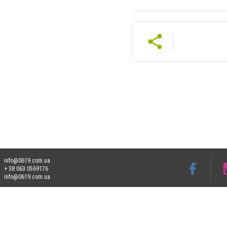
info@0619.com.ua
+ 38 063 0569176
info@0619.com.ua
Допускається цитування матеріалів без отримання попередньої згоди 0619.com.ua за
пошукових систем гіперпосилання на цитовані статті не нижче другого абзацу в тек
Матеріали з плашками "Новини компаній", "Промо", "Партнерський матеріал", "Партнер