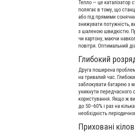
Тепло — це каталізатор 
полягає в тому, що стан
або під прямими сонячни
знижувати потужність, ви
з шаленою швидкістю. При
чи картону, маючи навко
повітря. Оптимальний ді
Глибокий розряд
Друга поширена проблема
на тривалий час. Глибок
заблокувати батарею з м
уникнути передчасного с
користування. Якщо ж ви 
до 50−60% і раз на кільк
необхідність періодично
Приховані кілов