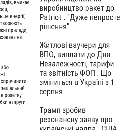
ладів, вмикає
виробництво ракет до
оси,
Patriot . "Дуже непросте
ьше енергії,
 створюють
рішення"
жні прилади,
ахована на
Житлові ваучери для
ВПО, виплати до Дня
Незалежності, тарифи
 або
та звітність ФОП . Що
ежі
зміниться в Україні з 1
о спричинити
спеціальний
серпня
 в розетку
ибки напруги
Трамп зробив
резонансну заяву про
українські надра . США