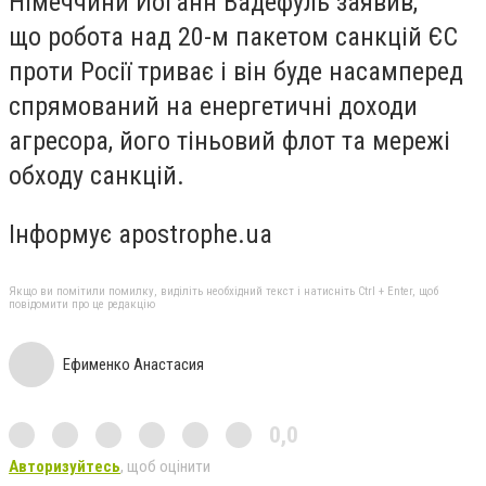
Німеччини Йоганн Вадефуль заявив,
що робота над 20-м пакетом санкцій ЄС
проти Росії триває і він буде насамперед
спрямований на енергетичні доходи
агресора, його тіньовий флот та мережі
обходу санкцій.
Інформує apostrophe.ua
Якщо ви помітили помилку, виділіть необхідний текст і натисніть Ctrl + Enter, щоб
повідомити про це редакцію
Ефименко Анастасия
0,0
Авторизуйтесь
, щоб оцінити