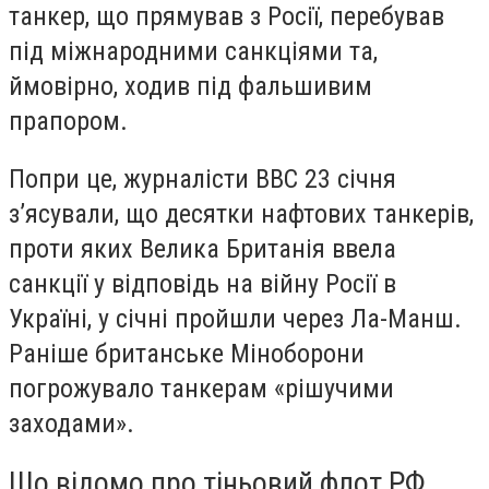
танкер, що прямував з Росії, перебував
під міжнародними санкціями та,
ймовірно, ходив під фальшивим
прапором.
Попри це, журналісти BBC 23 січня
зʼясували, що десятки нафтових танкерів,
проти яких Велика Британія ввела
санкції у відповідь на війну Росії в
Україні, у січні пройшли через Ла-Манш.
Раніше британське Міноборони
погрожувало танкерам «рішучими
заходами».
Що відомо про тіньовий флот РФ