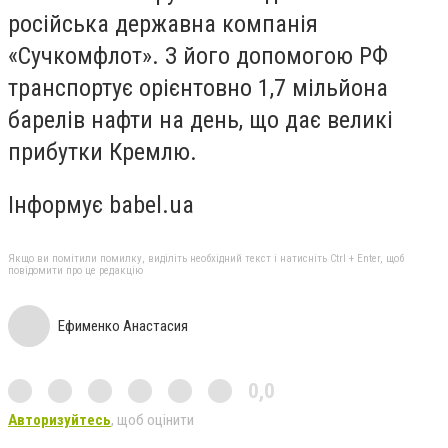
російська державна компанія
«Сучкомфлот». З його допомогою РФ
транспортує орієнтовно 1,7 мільйона
барелів нафти на день, що дає великі
прибутки Кремлю.
Інформує babel.ua
Якщо ви помітили помилку, виділіть необхідний текст і натисніть Ctrl + Enter, щоб
повідомити про це редакцію
Ефименко Анастасия
0,0
Авторизуйтесь
, щоб оцінити