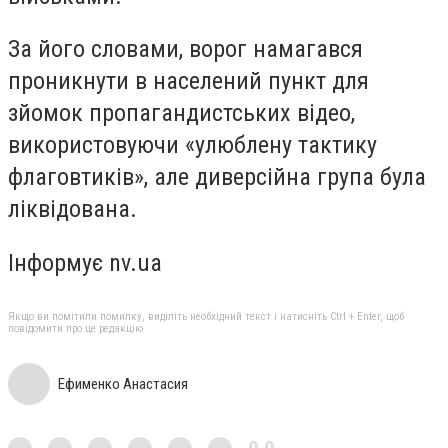
За його словами, ворог намагався
проникнути в населений пункт для
зйомок пропагандистських відео,
використовуючи «улюблену тактику
флаговтиків», але диверсійна група була
ліквідована.
Інформує nv.ua
Якщо ви помітили помилку, виділіть необхідний текст і натисніть Ctrl + Enter, щоб
повідомити про це редакцію
Ефименко Анастасия