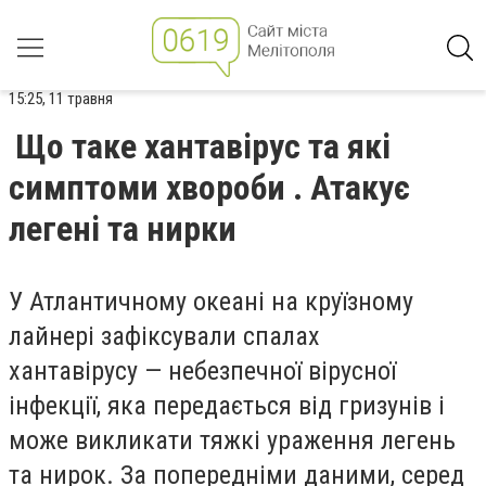
15:25, 11 травня
Що таке хантавірус та які
симптоми хвороби . Атакує
легені та нирки
У Атлантичному океані на круїзному
лайнері зафіксували спалах
хантавірусу — небезпечної вірусної
інфекції, яка передається від гризунів і
може викликати тяжкі ураження легень
та нирок. За попередніми даними, серед