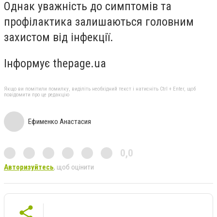
Однак уважність до симптомів та
профілактика залишаються головним
захистом від інфекції.
Інформує thepage.ua
Якщо ви помітили помилку, виділіть необхідний текст і натисніть Ctrl + Enter, щоб
повідомити про це редакцію
Ефименко Анастасия
0,0
Авторизуйтесь
, щоб оцінити