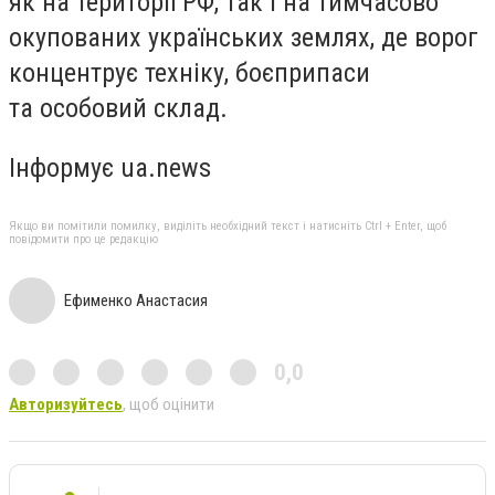
як на території РФ, так і на тимчасово
окупованих українських землях, де ворог
концентрує техніку, боєприпаси
та особовий склад.
Інформує ua.news
Якщо ви помітили помилку, виділіть необхідний текст і натисніть Ctrl + Enter, щоб
повідомити про це редакцію
Ефименко Анастасия
0,0
Авторизуйтесь
, щоб оцінити