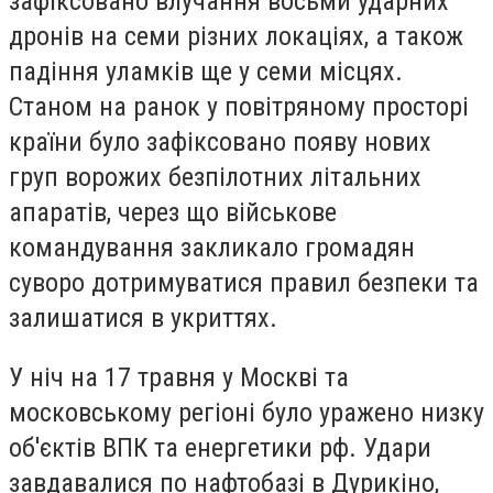
зафіксовано влучання восьми ударних
дронів на семи різних локаціях, а також
падіння уламків ще у семи місцях.
Станом на ранок у повітряному просторі
країни було зафіксовано появу нових
груп ворожих безпілотних літальних
апаратів, через що військове
командування закликало громадян
суворо дотримуватися правил безпеки та
залишатися в укриттях.
У ніч на 17 травня у Москві та
московському регіоні було уражено низку
об'єктів ВПК та енергетики рф. Удари
завдавалися по нафтобазі в Дурикіно,