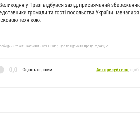
Великодня у Празі відбувся захід, присвячений збереженн
редставники громади та гості посольства України навчалис
осковою технікою.
бхідний текст і натисніть Ctrl + Enter, щоб повідомити про це редакцію
0,0
Оцініть першим
Авторизуйтесь
, щоб