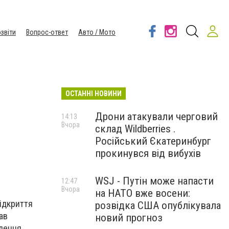
звіти
Вопрос-ответ
Авто / Мото
ОСТАННІ НОВИНИ
Дрони атакували черговий
14:13
Вчора
склад Wildberries .
Російський Єкатеринбург
прокинувся від вибухів
WSJ - Путін може напасти
12:47
Вчора
на НАТО вже восени:
ідкриття
розвідка США опублікувала
ав
новий прогноз
илення