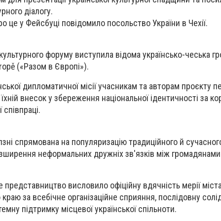
рного діалогу.
о це у Фейсбуці повідомило посольство України в Чехії.
культурного форуму виступила відома українсько-чеська г
ropě («Разом в Європі»).
їнської дипломатичної місії учасникам та авторам проєкту 
 їхній внесок у збереження національної ідентичності за к
 співпраці.
зні спрямована на популяризацію традиційного й сучасного
озширення неформальних дружніх зв'язків між громадянами 
 представництво висловило офіційну вдячність мерії міста
краю за всебічне організаційне сприяння, послідовну солід
мну підтримку місцевої української спільноти.