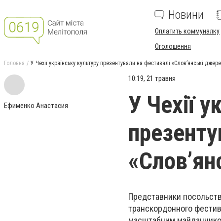
Новини
Оплатить коммуналку
Оголошення
Головна
У Чехії українську культуру презентували на фестивалі «Слов’янські джер
10:19, 21 травня
У Чехії у
Ефименко Анастасия
презенту
«Слов’ян
Представники посольства
транскордонного фестива
масштабним майданчиком 