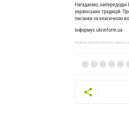
Нагадаємо, напередодні 
українських традицій. П
писанки за класичною в
Інформує ukrinform.ua
Якщо ви помітили помилку, виділіть нео