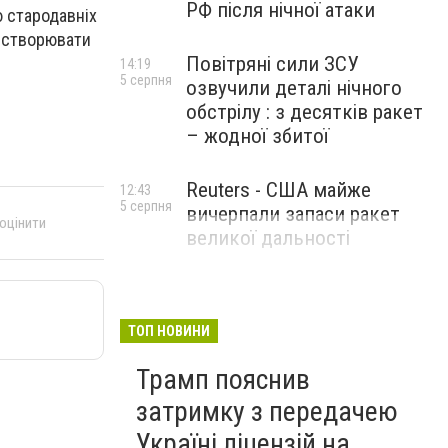
РФ після нічної атаки
ю стародавніх
я створювати
Повітряні сили ЗСУ
14:19
5 серпня
озвучили деталі нічного
обстрілу : з десятків ракет
– жодної збитої
Reuters - США майже
12:43
5 серпня
вичерпали запаси ракет
 оцінити
великої дальності
ТОП НОВИНИ
Трамп пояснив
затримку з передачею
Україні ліцензій на