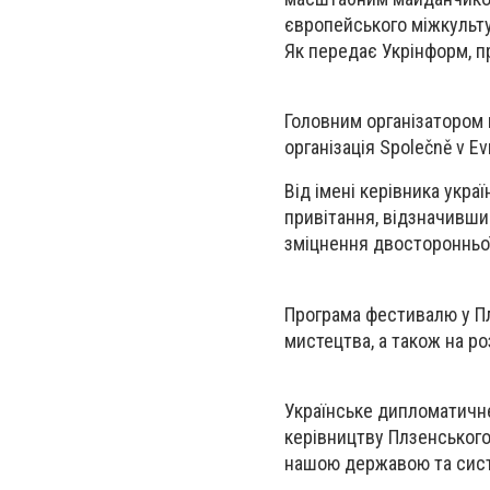
європейського міжкульту
Як передає Укрінформ, пр
Головним організатором 
організація Společně v Ev
Від імені керівника укра
привітання, відзначивши
зміцнення двосторонньої
Програма фестивалю у Пл
мистецтва, а також на р
Українське дипломатичне
керівництву Плзенського 
нашою державою та систе