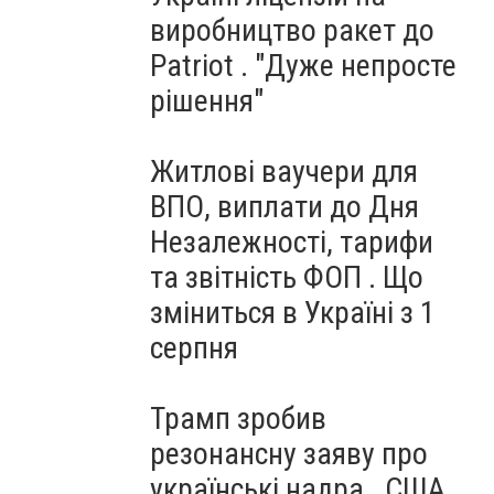
виробництво ракет до
Patriot . "Дуже непросте
рішення"
Житлові ваучери для
ВПО, виплати до Дня
Незалежності, тарифи
та звітність ФОП . Що
зміниться в Україні з 1
серпня
Трамп зробив
резонансну заяву про
українські надра . США