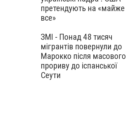
претендують на «майже
все»
ЗМІ - Понад 48 тисяч
мігрантів повернули до
Марокко після масового
прориву до іспанської
Сеути