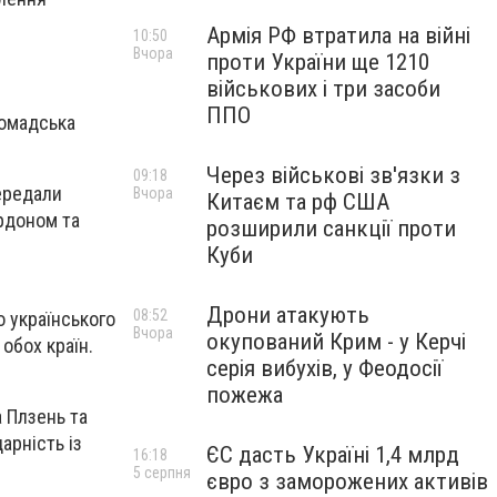
Армія РФ втратила на війні
10:50
Вчора
проти України ще 1210
військових і три засоби
ППО
ромадська
Через військові зв'язки з
09:18
передали
Вчора
Китаєм та рф США
ордоном та
розширили санкції проти
Куби
Дрони атакують
08:52
 українського
Вчора
окупований Крим - у Керчі
обох країн.
серія вибухів, у Феодосії
пожежа
 Плзень та
арність із
ЄС дасть Україні 1,4 млрд
16:18
5 серпня
євро з заморожених активів