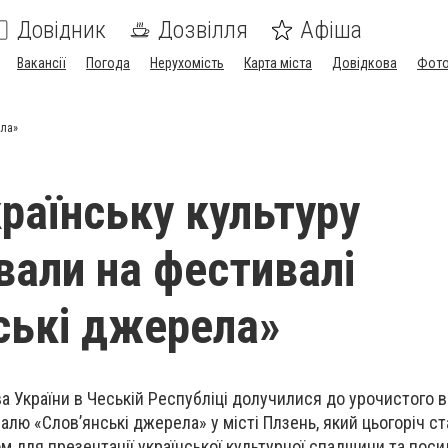
Довідник
Дозвілля
Афіша
Вакансії
Погода
Нерухомість
Карта міста
Довідкова
Фото
ела»
країнську культуру
вали на фестивалі
ські джерела»
 України в Чеській Республіці долучилися до урочистого в
лю «Слов’янські джерела» у місті Плзень, який цьогоріч ст
для презентації української культурної спадщини та пос