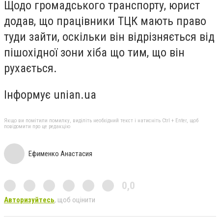
Щодо громадського транспорту, юрист
додав, що працівники ТЦК мають право
туди зайти, оскільки він відрізняється від
пішохідної зони хіба що тим, що він
рухається.
Інформує unian.ua
Якщо ви помітили помилку, виділіть необхідний текст і натисніть Ctrl + Enter, щоб
повідомити про це редакцію
Ефименко Анастасия
0,0
Авторизуйтесь
, щоб оцінити