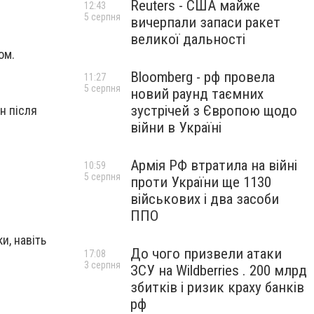
Reuters - США майже
12:43
5 серпня
вичерпали запаси ракет
великої дальності
ом.
Bloomberg - рф провела
11:27
5 серпня
новий раунд таємних
зустрічей з Європою щодо
н після
війни в Україні
Армія РФ втратила на війні
10:59
5 серпня
проти України ще 1130
військових і два засоби
ППО
и, навіть
До чого призвели атаки
17:08
3 серпня
ЗСУ на Wildberries . 200 млрд
збитків і ризик краху банків
рф