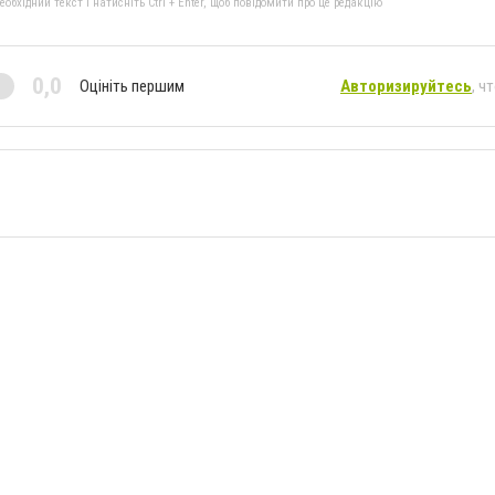
бхідний текст і натисніть Ctrl + Enter, щоб повідомити про це редакцію
0,0
Оцініть першим
Авторизируйтесь
, ч