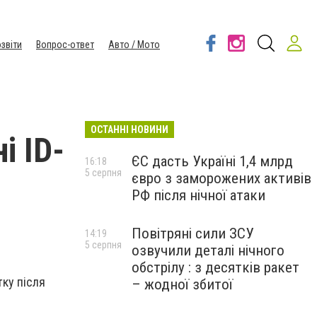
звіти
Вопрос-ответ
Авто / Мото
ОСТАННІ НОВИНИ
і ID-
ЄС дасть Україні 1,4 млрд
16:18
5 серпня
євро з заморожених активів
РФ після нічної атаки
Повітряні сили ЗСУ
14:19
5 серпня
озвучили деталі нічного
обстрілу : з десятків ракет
тку після
– жодної збитої