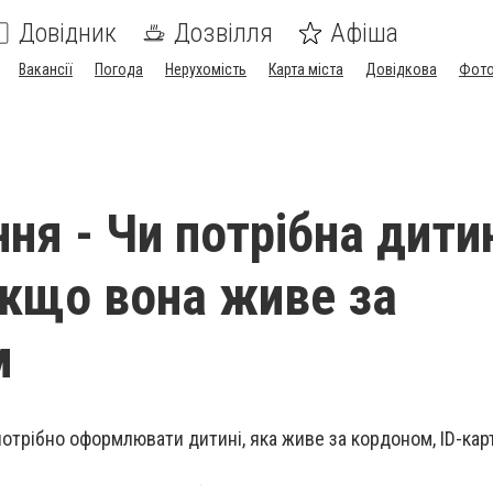
Довідник
Дозвілля
Афіша
Вакансії
Погода
Нерухомість
Карта міста
Довідкова
Фото
ня - Чи потрібна дитин
якщо вона живе за
м
потрібно оформлювати дитині, яка живе за кордоном, ID-кар