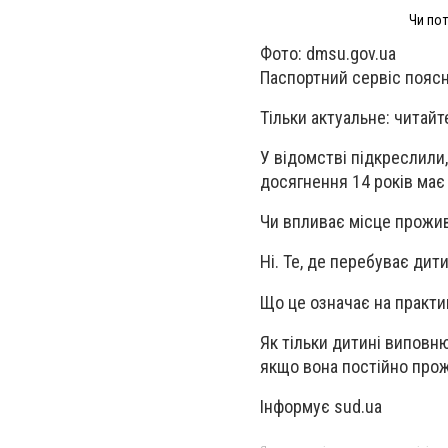
Чи пот
Фото: dmsu.gov.ua
Паспортний сервіс поясни
Тільки актуальне: читайт
У відомстві підкреслили
досягнення 14 років має
Чи впливає місце прожи
Ні. Те, де перебуває дити
Що це означає на практи
Як тільки дитині виповню
якщо вона постійно про
Інформує sud.ua