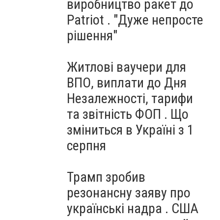
виробництво ракет до
Patriot . "Дуже непросте
рішення"
Житлові ваучери для
ВПО, виплати до Дня
Незалежності, тарифи
та звітність ФОП . Що
зміниться в Україні з 1
серпня
Трамп зробив
резонансну заяву про
українські надра . США