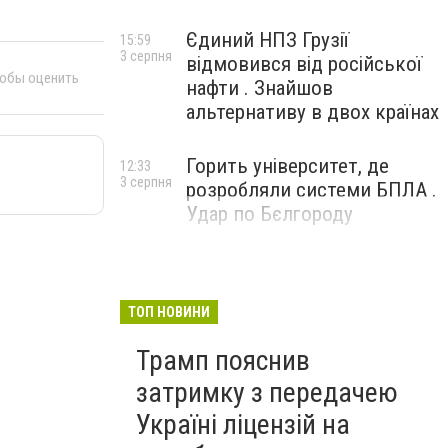
Єдиний НПЗ Грузії
15:59
3 серпня
відмовився від російської
тобы оценить
нафти . Знайшов
альтернативу в двох країнах
Горить університет, де
12:33
3 серпня
розробляли системи БПЛА .
Удар по Бєлгороду
ТОП НОВИНИ
Трамп пояснив
затримку з передачею
Україні ліцензій на