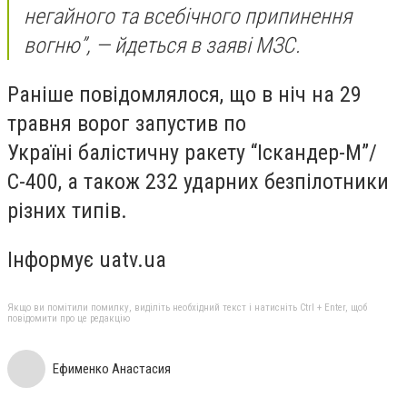
негайного та всебічного припинення
вогню”, — йдеться в заяві МЗС.
Раніше повідомлялося, що в ніч на 29
травня ворог запустив по
Україні балістичну ракету “Іскандер-М”/
С-400, а також 232 ударних безпілотники
різних типів.
Інформує uatv.ua
Якщо ви помітили помилку, виділіть необхідний текст і натисніть Ctrl + Enter, щоб
повідомити про це редакцію
Ефименко Анастасия