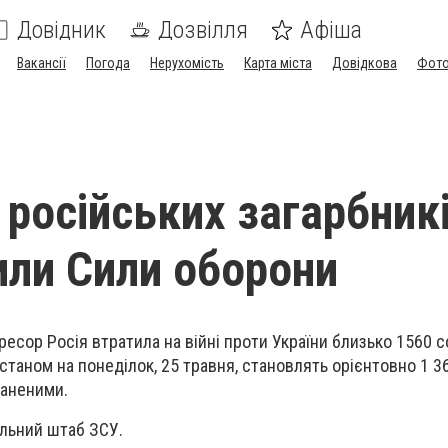
Довідник
Дозвілля
Афіша
Вакансії
Погода
Нерухомість
Карта міста
Довідкова
Фото
 російських загарбник
ли Сили оборони
ресор Росія втратила на війні проти України близько 1560 с
 станом на понеділок, 25 травня, становлять орієнтовно 1 3
раненими.
альний штаб ЗСУ.