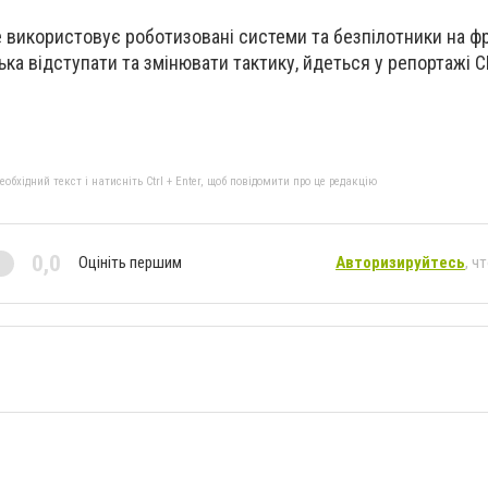
е використовує роботизовані системи та безпілотники на фр
ка відступати та змінювати тактику, йдеться у репортажі CN
бхідний текст і натисніть Ctrl + Enter, щоб повідомити про це редакцію
0,0
Оцініть першим
Авторизируйтесь
, ч