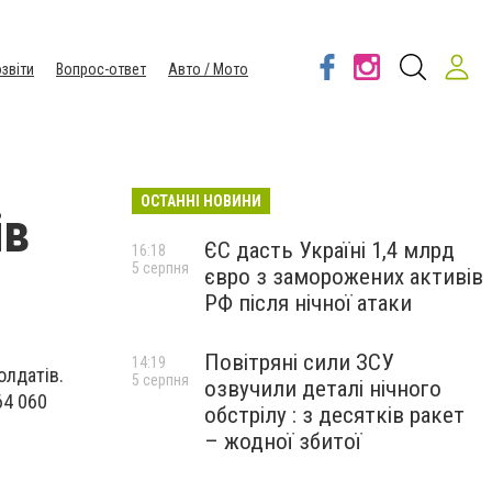
звіти
Вопрос-ответ
Авто / Мото
ОСТАННІ НОВИНИ
ів
ЄС дасть Україні 1,4 млрд
16:18
5 серпня
євро з заморожених активів
РФ після нічної атаки
Повітряні сили ЗСУ
14:19
олдатів.
5 серпня
озвучили деталі нічного
64 060
обстрілу : з десятків ракет
– жодної збитої