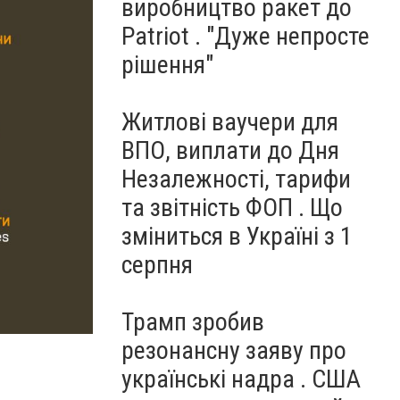
виробництво ракет до
Patriot . "Дуже непросте
рішення"
Житлові ваучери для
ВПО, виплати до Дня
Незалежності, тарифи
та звітність ФОП . Що
зміниться в Україні з 1
серпня
Трамп зробив
резонансну заяву про
українські надра . США