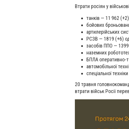
Втрати росіян у військов
танків — 11 962 (+2)
бойових броньовани
артилерійських сис
РСЗВ — 1819 (+6) од
засобів ППО — 1399 
наземних робототех
БПЛА оперативно-та
автомобільної техні
спеціальної техніки
20 травня головнокоманд
втрати військ Росії пере