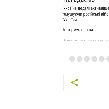
Україна дедалі активніш
змушуючи російські війсь
України.
Інформує unn.ua
Якщо ви помітили помилку, виділіть нео