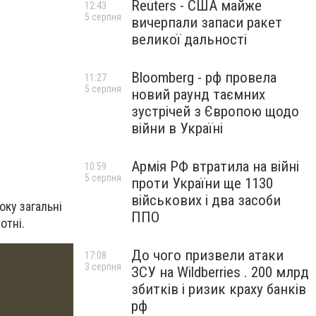
Reuters - США майже
12:43
5 серпня
вичерпали запаси ракет
великої дальності
Bloomberg - рф провела
11:27
5 серпня
новий раунд таємних
зустрічей з Європою щодо
війни в Україні
Армія РФ втратила на війні
10:59
5 серпня
проти України ще 1130
військових і два засоби
ку загальні
ППО
отні.
До чого призвели атаки
17:08
3 серпня
ЗСУ на Wildberries . 200 млрд
збитків і ризик краху банків
рф