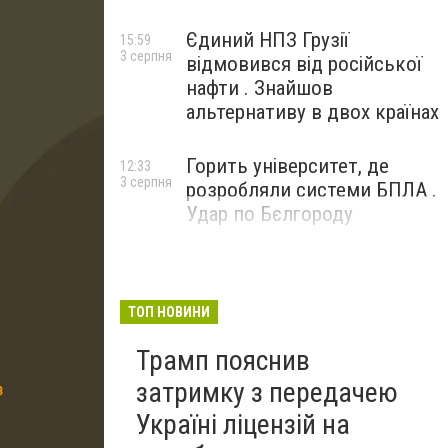
Єдиний НПЗ Грузії
15:59
3 серпня
відмовився від російської
нафти . Знайшов
альтернативу в двох країнах
Горить університет, де
12:33
3 серпня
розробляли системи БПЛА .
Удар по Бєлгороду
ТОП НОВИНИ
Трамп пояснив
затримку з передачею
Україні ліцензій на