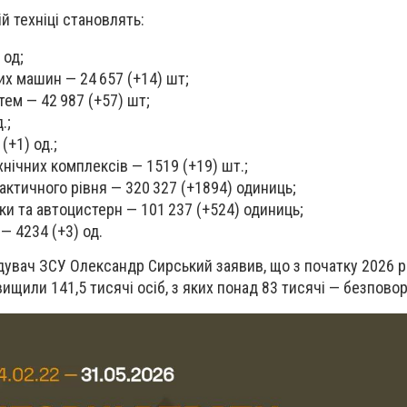
ій техніці становлять:
 од;
х машин — 24 657 (+14) шт;
тем — 42 987 (+57) шт;
.;
(+1) од.;
нічних комплексів — 1519 (+19) шт.;
ктичного рівня — 320 327 (+1894) одиниць;
ки та автоцистерн — 101 237 (+524) одиниць;
 — 4234 (+3) од.
увач ЗСУ Олександр Сирський заявив, що з початку 2026 ро
вищили 141,5 тисячі осіб, з яких понад 83 тисячі — безповор