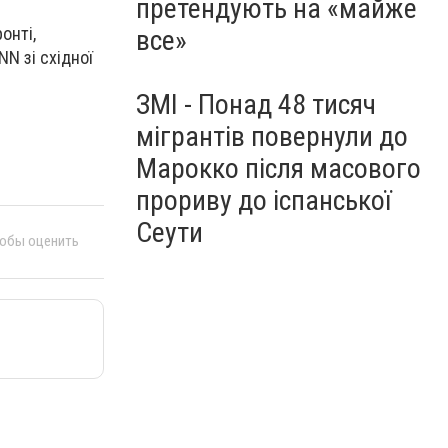
претендують на «майже
онті,
все»
N зі східної
ЗМІ - Понад 48 тисяч
мігрантів повернули до
Марокко після масового
прориву до іспанської
Сеути
тобы оценить