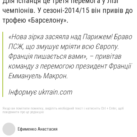
Для іспанця це третя перемога у Лізі
чемпіонів. У сезоні-2014/15 він привів до
трофею «Барселону».
«Нова зірка засяяла над Парижем! Браво
ПСЖ, що змушує мріяти всю Європу.
Франція пишається вами», – привітав
команду з перемогою президент Франції
Еммануель Макрон.
Інформує ukrrain.com
Якщо ви помітили помилку, виділіть необхідний текст і натисніть Ctrl + Enter, щоб
повідомити про це редакцію
Ефименко Анастасия