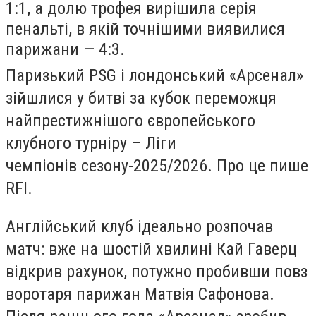
1:1, а долю трофея вирішила серія
пенальті, в якій точнішими виявилися
парижани — 4:3.
Паризький PSG і лондонський «Арсенал»
зійшлися у битві за кубок переможця
найпрестижнішого європейського
клубного турніру – Ліги
чемпіонів сезону-2025/2026. Про це пише
RFI.
Англійський клуб ідеально розпочав
матч: вже на шостій хвилині Кай Гаверц
відкрив рахунок, потужно пробивши повз
воротаря парижан Матвія Сафонова.