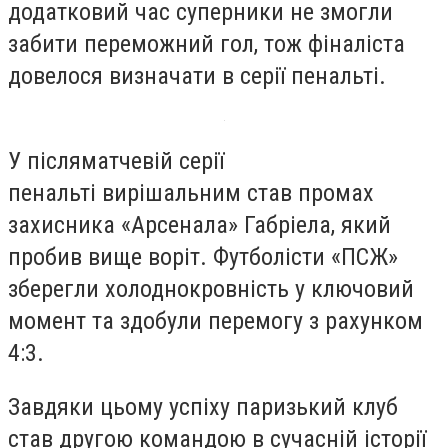
додатковий час суперники не змогли
забити переможний гол, тож фіналіста
довелося визначати в серії пенальті.
У післяматчевій серії
пенальті вирішальним став промах
захисника «Арсенала» Габріела, який
пробив вище воріт. Футболісти «ПСЖ»
зберегли холоднокровність у ключовий
момент та здобули перемогу з рахунком
4:3.
Завдяки цьому успіху паризький клуб
став другою командою в сучасній історії