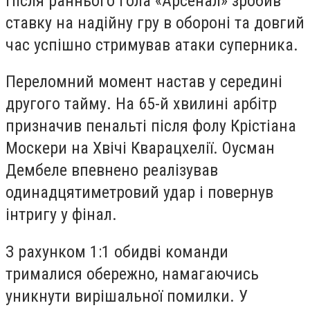
Після раннього гола «Арсенал» зробив
ставку на надійну гру в обороні та довгий
час успішно стримував атаки суперника.
Переломний момент настав у середині
другого тайму. На 65-й хвилині арбітр
призначив пенальті після фолу Крістіана
Москери на Хвічі Кварацхелії. Оусман
Дембеле впевнено реалізував
одинадцятиметровий удар і повернув
інтригу у фінал.
З рахунком 1:1 обидві команди
трималися обережно, намагаючись
уникнути вирішальної помилки. У