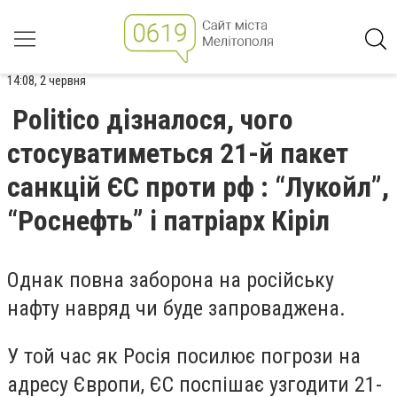
14:08, 2 червня
Politico дізналося, чого
стосуватиметься 21-й пакет
санкцій ЄС проти рф : “Лукойл”,
“Роснефть” і патріарх Кіріл
Однак повна заборона на російську
нафту навряд чи буде запроваджена.
У той час як Росія посилює погрози на
адресу Європи, ЄС поспішає узгодити 21-