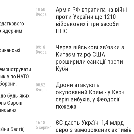
Армія РФ втратила на війні
10:50
Вчора
проти України ще 1210
військових і три засоби
одаткового
ППО
з ядерним
Через військові зв'язки з
09:18
риканські
Вчора
Китаєм та рф США
розширили санкції проти
Куби
демонструвати
ників по НАТО
оборони.
Дрони атакують
08:52
Вчора
окупований Крим - у Керчі
 до будь-яких
серія вибухів, у Феодосії
ї в Європі
пожежа
анських
ЄС дасть Україні 1,4 млрд
16:18
5 серпня
їни Балтії,
євро з заморожених активів