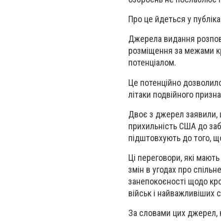
Про це йдеться у публіка
Джерела видання розпові
розміщення за межами к
потенціалом.
Це потенційно дозволило 
літаки подвійного призна
Двоє з джерел заявили,
прихильність США до заб
підштовхують до того, що
Ці переговори, які мають
змін в угодах про спільн
занепокоєності щодо кр
військ і найважливіших 
За словами цих джерел, к