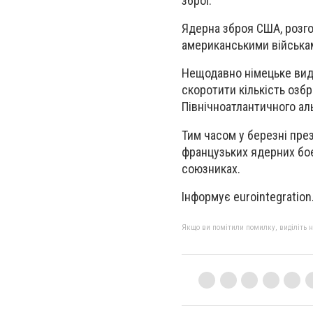
зброї.
Ядерна зброя США, розго
американськими війська
Нещодавно німецьке вид
скоротити кількість озб
Північноатлантичного ал
Тим часом у березні пре
французьких ядерних боє
союзниках.
Інформує eurointegration
Якщо ви помітили помилку, виділіть нео