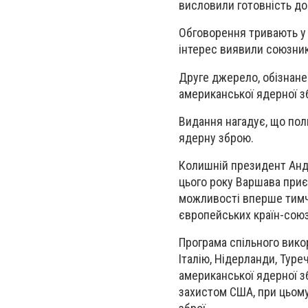
висловили готовність до 
Обговорення тривають у
інтерес виявили союзник
Друге джерело, обізнане
американської ядерної з
Видання нагадує, що пол
ядерну зброю.
Колишній президент Андж
цього року Варшава приє
можливості вперше тимч
європейських країн-союз
Програма спільного вико
Італію, Нідерланди, Туре
американської ядерної з
захистом США, при цьому