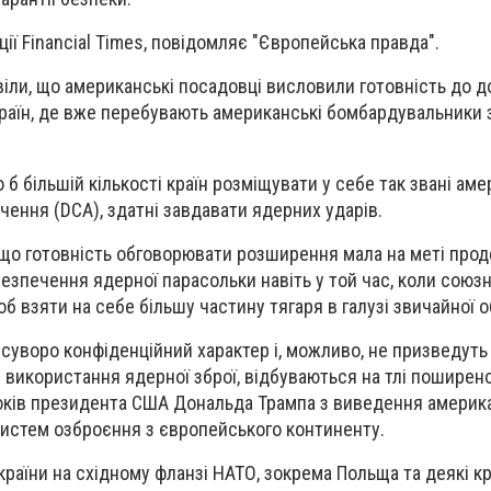
ції Financial Times, повідомляє "Європейська правда".
ли, що американські посадовці висловили готовність до д
раїн, де вже перебувають американські бомбардувальники 
б більшій кількості країн розміщувати у себе так звані аме
чення (DCA), здатні завдавати ядерних ударів.
 що готовність обговорювати розширення мала на меті про
езпечення ядерної парасольки навіть у той час, коли союз
б взяти на себе більшу частину тягаря в галузі звичайної 
 суворо конфіденційний характер і, можливо, не призведуть
е використання ядерної зброї, відбуваються на тлі поширено
оків президента США Дональда Трампа з виведення америк
систем озброєння з європейського континенту.
раїни на східному фланзі НАТО, зокрема Польща та деякі кра