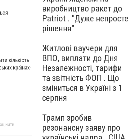
виробництво ракет до
ться
Patriot . "Дуже непросте
рішення"
Житлові ваучери для
ВПО, виплати до Дня
ти кількість
Незалежності, тарифи
ьких країнах-
та звітність ФОП . Що
зміниться в Україні з 1
серпня
Трамп зробив
 оцінити
резонансну заяву про
українські надра . США