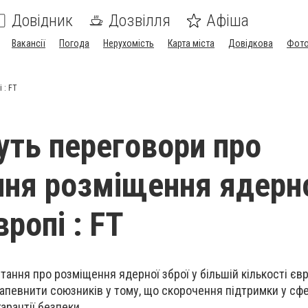
Довідник
Дозвілля
Афіша
Вакансії
Погода
Нерухомість
Карта міста
Довідкова
Фото
 : FT
ть переговори про
ня розміщення ядерн
вропі : FT
ання про розміщення ядерної зброї у більшій кількості єв
запевнити союзників у тому, що скорочення підтримки у сф
арантії безпеки.