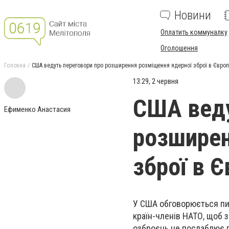
Новини
Оплатить коммуналку
Оголошення
Головна
США ведуть переговори про розширення розміщення ядерної зброї в Європі
13:29, 2 червня
США веду
Ефименко Анастасия
розширен
зброї в Є
У США обговорюється пит
країн-членів НАТО, щоб 
озброєнь не послаблює г