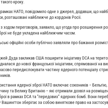
такого кроку.
 рамках НАТО, повідомило одне з джерел, додавши, що най
и, розташовані найближче до кордонів Росії.
 з ходом переговорів, заявило, що угода про розширення р
брої не буде укладена найближчим часом.
ьські офіційні особи публічно заявляли про бажання розміс
ей Дуда закликав США поширити ініціативу DCA на територ
дналася до нової французької ініціативи, спрямованої на в
асово передислокувати частину ядерного потенціалу стр
ників.
ристання ядерної зброї НАТО включає союзників – Бельгію,
ччину та Велику Британію – які отримали дозвіл на розміще
брої в рамках DCA та "передових" ядерних бомб. Вони пере
 Вашингтон зберігає за собою виняткове право на застосув