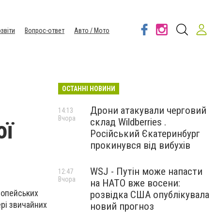
звіти
Вопрос-ответ
Авто / Мото
ОСТАННІ НОВИНИ
Дрони атакували черговий
14:13
Вчора
склад Wildberries .
ої
Російський Єкатеринбург
прокинувся від вибухів
WSJ - Путін може напасти
12:47
Вчора
на НАТО вже восени:
ропейських
розвідка США опублікувала
ері звичайних
новий прогноз