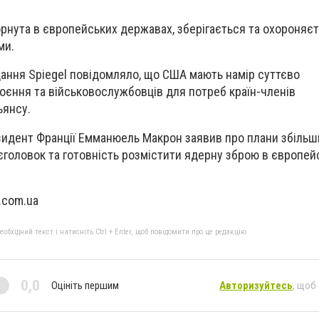
рнута в європейських державах, зберігається та охороняє
ми.
ання Spiegel повідомляло, що США мають намір суттєво
роєння та військовослужбовців для потреб країн-членів
ьянсу.
зидент Франції Емманюель Макрон заявив про плани збільши
головок та готовність розмістити ядерну зброю в європейс
.com.ua
бхідний текст і натисніть Ctrl + Enter, щоб повідомити про це редакцію
0,0
Оцініть першим
Авторизуйтесь
, щоб