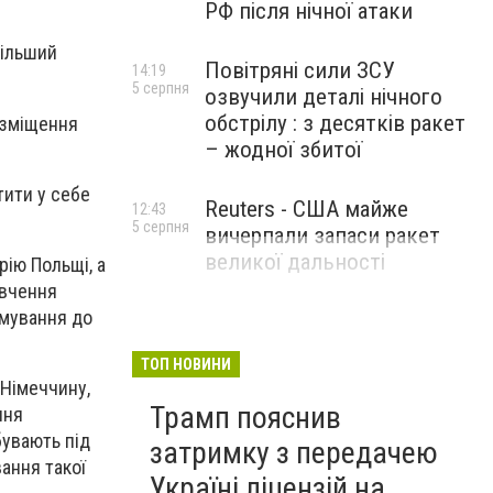
РФ після нічної атаки
більший
Повітряні сили ЗСУ
14:19
5 серпня
озвучили деталі нічного
обстрілу : з десятків ракет
озміщення
– жодної збитої
тити у себе
Reuters - США майже
12:43
5 серпня
вичерпали запаси ракет
великої дальності
ію Польщі, а
ивчення
имування до
ТОП НОВИНИ
 Німеччину,
Трамп пояснив
ння
бувають під
затримку з передачею
ання такої
Україні ліцензій на