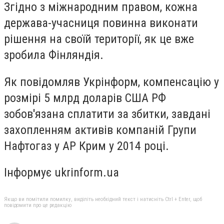
Згідно з міжнародним правом, кожна
держава-учасниця повинна виконати
рішення на своїй території, як це вже
зробила Фінляндія.
Як повідомляв Укрінформ, компенсацію у
розмірі 5 млрд доларів США РФ
зобов'язана сплатити за збитки, завдані
захопленням активів компаній Групи
Нафтогаз у АР Крим у 2014 році.
Інформує ukrinform.ua
Якщо ви помітили помилку, виділіть необхідний текст і натисніть Ctrl + Enter, щоб
повідомити про це редакцію