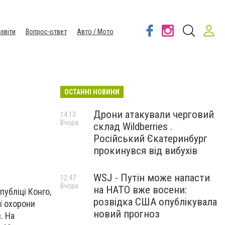
звіти
Вопрос-ответ
Авто / Мото
ОСТАННІ НОВИНИ
Дрони атакували черговий
14:13
Вчора
склад Wildberries .
Російський Єкатеринбург
прокинувся від вибухів
WSJ - Путін може напасти
12:47
Вчора
на НАТО вже восени:
убліці Конго,
розвідка США опублікувала
ї охорони
новий прогноз
. На