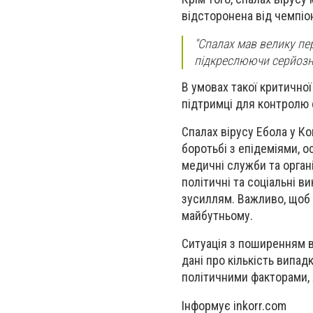
відсторонена від чемпіо
"Спалах мав велику пер
підкреслюючи серйозні
В умовах такої критично
підтримці для контролю е
Спалах вірусу Ебола у Ко
боротьбі з епідеміями, 
медичні служби та орган
політичні та соціальні ви
зусиллям. Важливо, щоб к
майбутньому.
Ситуація з поширенням в
дані про кількість випад
політичними факторами, 
Інформує inkorr.com