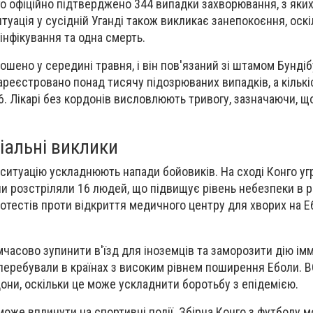
го офіційно підтверджено 344 випадки захворювання, з яких
туація у сусідній Уганді також викликає занепокоєння, оскі
інфікування та одна смерть.
ошено у середині травня, і він пов'язаний зі штамом Бундіб
зареєстровано понад тисячу підозрюваних випадків, а кільк
 Лікарі без кордонів висловлюють тривогу, зазначаючи, що
ціальні виклики
 ситуацію ускладнюють напади бойовиків. На сході Конго у
и розстріляли 16 людей, що підвищує рівень небезпеки в ре
протестів проти відкриття медичного центру для хворих на 
часово зупинити в'їзд для іноземців та заморозити дію імм
і перебували в країнах з високим рівнем поширення Еболи. 
дони, оскільки це може ускладнити боротьбу з епідемією.
 може вплинути на спортивні події. Збірна Конго з футболу 