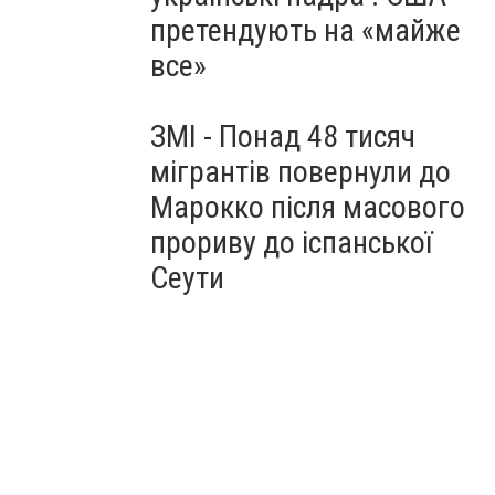
претендують на «майже
все»
ЗМІ - Понад 48 тисяч
мігрантів повернули до
Марокко після масового
прориву до іспанської
Сеути