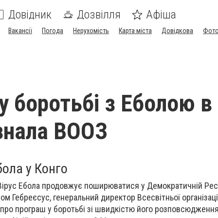
Довідник
Дозвілля
Афіша
Вакансії
Погода
Нерухомість
Карта міста
Довідкова
Фото
у боротьбі з Еболою в
знала ВООЗ
бола у Конго
Вірус Ебола продовжує поширюватися у Демократичній Респ
ом Гебреєсус, генеральний директор Всесвітньої організаці
 про програш у боротьбі зі швидкістю його розповсюдження