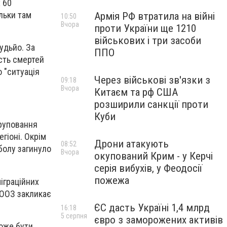
 60
льки там
Армія РФ втратила на війні
10:50
Вчора
проти України ще 1210
військових і три засоби
удьйо. За
ППО
ість смертей
 "ситуація
Через військові зв'язки з
09:18
Вчора
Китаєм та рф США
розширили санкції проти
Куби
груповання
гіоні. Окрім
Дрони атакують
08:52
Еболу загинуло
Вчора
окупований Крим - у Керчі
серія вибухів, у Феодосії
пожежа
іграційних
ВООЗ закликає
ЄС дасть Україні 1,4 млрд
16:18
5 серпня
євро з заморожених активів
може бути