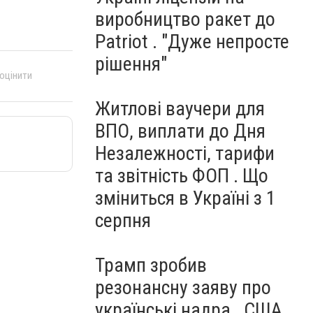
виробництво ракет до
Patriot . "Дуже непросте
рішення"
 оцінити
Житлові ваучери для
ВПО, виплати до Дня
Незалежності, тарифи
та звітність ФОП . Що
зміниться в Україні з 1
серпня
Трамп зробив
резонансну заяву про
українські надра . США