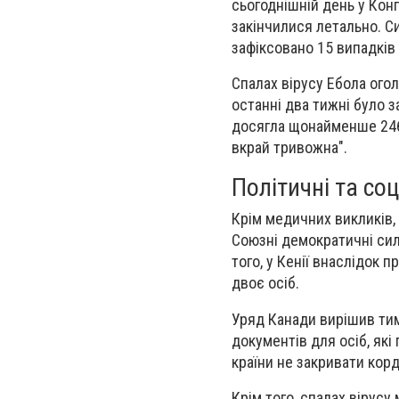
сьогоднішній день у Кон
закінчилися летально. Си
зафіксовано 15 випадків 
Спалах вірусу Ебола огол
останні два тижні було 
досягла щонайменше 246.
вкрай тривожна".
Політичні та со
Крім медичних викликів,
Союзні демократичні сил
того, у Кенії внаслідок 
двоє осіб.
Уряд Канади вирішив тим
документів для осіб, як
країни не закривати кор
Крім того, спалах вірусу