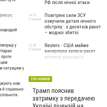
РФ після нічної атаки
бреєсус,
Повітряні сили ЗСУ
14:19
5 серпня
озвучили деталі нічного
обстрілу : з десятків ракет
жнародній
– жодної збитої
Reuters - США майже
півпраці у
12:43
5 серпня
вичерпали запаси ракет
 Наразі
великої дальності
, проте
и цим
им ситуаціям у
ТОП НОВИНИ
джують нові
а й соціально-
Трамп пояснив
спільноти.
затримку з передачею
Україні ліцензій на