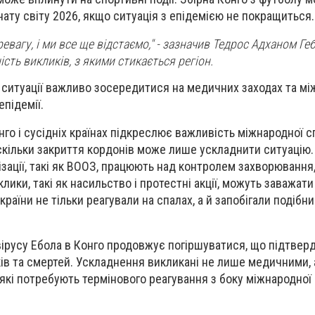
нату світу 2026, якщо ситуація з епідемією не покращиться.
евагу, і ми все ще відстаємо," - зазначив Тедрос Адханом Ге
сть викликів, з якими стикається регіон.
ї ситуації важливо зосередитися на медичних заходах та мі
підемії.
нго і сусідніх країнах підкреслює важливість міжнародної с
оскільки закриття кордонів може лише ускладнити ситуацію.
ізації, такі як ВООЗ, працюють над контролем захворювання
клики, такі як насильство і протестні акції, можуть заважат
раїни не тільки реагували на спалах, а й запобігали подібн
ірусу Ебола в Конго продовжує погіршуватися, що підтвер
ків та смертей. Ускладнення викликані не лише медичними, 
які потребують термінового реагування з боку міжнародної 