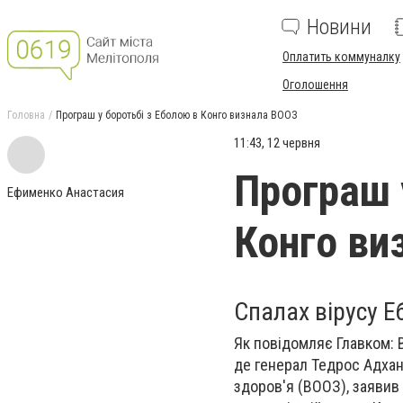
Новини
Оплатить коммуналку
Оголошення
Головна
Програш у боротьбі з Еболою в Конго визнала ВООЗ
11:43, 12 червня
Програш 
Ефименко Анастасия
Конго ви
Спалах вірусу Е
Як повідомляє Главком: 
де генерал Тедрос Адхан
здоров'я (ВООЗ), заявив