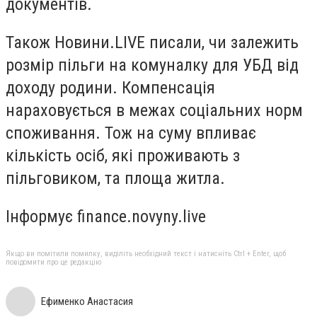
документів.
Також Новини.LIVE писали, чи залежить
розмір пільги на комуналку для УБД від
доходу родини. Компенсація
нараховується в межах соціальних норм
споживання. Тож на суму впливає
кількість осіб, які проживають з
пільговиком, та площа житла.
Інформує finance.novyny.live
Якщо ви помітили помилку, виділіть необхідний текст і натисніть Ctrl + Enter, щоб
повідомити про це редакцію
Ефименко Анастасия