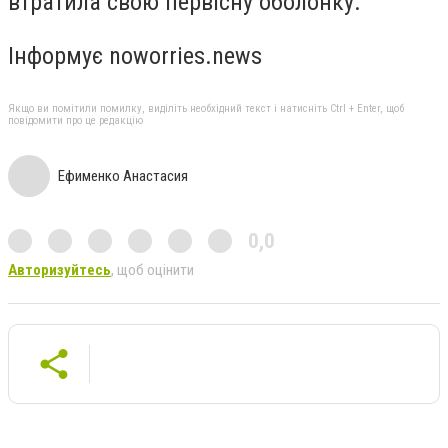
втратила свою первісну оболонку.
Інформує noworries.news
Якщо ви помітили помилку, виділіть необхідний текст і натисніть Ctrl + Enter, щоб
повідомити про це редакцію
Ефименко Анастасия
0,0
Авторизуйтесь
, щоб оцінити