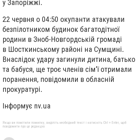
у Запоріжжі.
22 червня о 04:50 окупанти атакували
безпілотником будинок багатодітної
родини в Зноб-Новгордській громаді
в Шосткинському районі на Сумщині.
Внаслідок удару загинули дитина, батько
та бабуся, ще троє членів сімʼї отримали
поранення, повідомили в обласній
прокуратурі.
Інформує nv.ua
Якщо ви помітили помилку, виділіть необхідний текст і натисніть Ctrl + Enter, щоб
повідомити про це редакцію