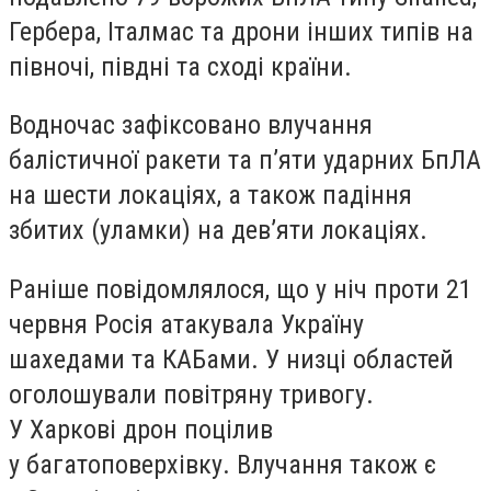
Гербера, Італмас та дрони інших типів на
півночі, півдні та сході країни.
Водночас зафіксовано влучання
балістичної ракети та пʼяти ударних БпЛА
на шести локаціях, а також падіння
збитих (уламки) на девʼяти локаціях.
Раніше повідомлялося, що у ніч проти 21
червня Росія атакувала Україну
шахедами та КАБами. У низці областей
оголошували повітряну тривогу.
У Харкові дрон поцілив
у багатоповерхівку. Влучання також є