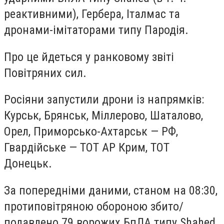
реактивними), Гербера, Італмас та
дронами-імітаторами типу Пародія.
Про це йдеться у ранковому звіті
Повітряних сил.
Росіяни запустили дрони із напрямків:
Курськ, Брянськ, Міллерово, Шаталово,
Орел, Приморсько-Ахтарськ — РФ,
Гвардійське — ТОТ АР Крим, ТОТ
Донецьк.
За попередніми даними, станом на 08:30,
протиповітряною обороною збито/
подавлено 79 ворожих БпЛА типу Shahed,