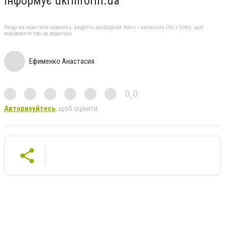
Інформує ukrinform.ua
Якщо ви помітили помилку, виділіть необхідний текст і натисніть Ctrl + Enter, щоб
повідомити про це редакцію
Ефименко Анастасия
0,0
Авторизуйтесь
, щоб оцінити