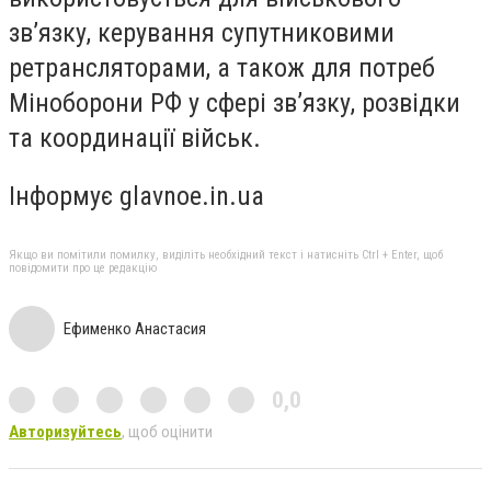
зв’язку, керування супутниковими
ретрансляторами, а також для потреб
Міноборони РФ у сфері зв’язку, розвідки
та координації військ.
Інформує glavnoe.in.ua
Якщо ви помітили помилку, виділіть необхідний текст і натисніть Ctrl + Enter, щоб
повідомити про це редакцію
Ефименко Анастасия
0,0
Авторизуйтесь
, щоб оцінити