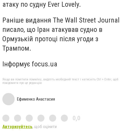
атаку по судну Ever Lovely.
Раніше видання The Wall Street Journal
писало, що Іран атакував судно в
Ормузькій протоці після угоди з
Трампом.
Інформує focus.ua
Якщо ви помітили помилку, виділіть необхідний текст і натисніть Ctrl + Enter, щоб
повідомити про це редакцію
Ефименко Анастасия
0,0
Авторизуйтесь
, щоб оцінити