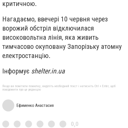
критичною.
Нагадаємо, ввечері 10 червня через
ворожий обстріл відключилася
високовольтна лінія, яка живить
тимчасово окуповану Запорізьку атомну
електростанцію.
Інформує
shelter.in.ua
Якщо ви помітили помилку, виділіть необхідний текст і натисніть Ctrl + Enter, щоб
повідомити про це редакцію
Ефименко Анастасия
0,0