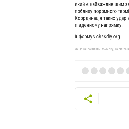
який є найважливішим за
поблизу поромного термі
Координація таких ударі
південному напрямку.
Інформує chasdiy.org
Якщо ви помітили помилку, виділіть нео