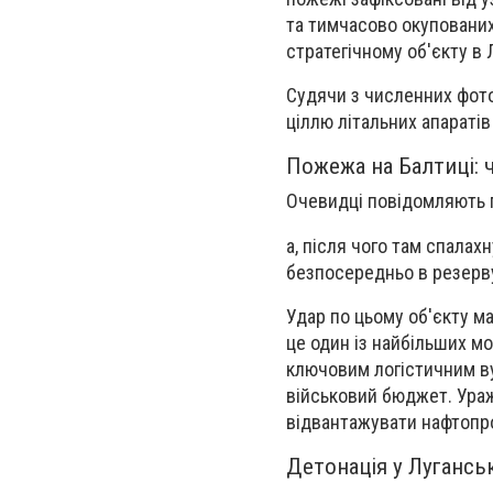
та тимчасово окупованих
стратегічному об'єкту в 
Судячи з численних фото
ціллю літальних апараті
Пожежа на Балтиці: 
Очевидці повідомляють п
а, після чого там спала
безпосередньо в резерву
Удар по цьому об'єкту м
це один із найбільших мо
ключовим логістичним в
військовий бюджет. Ураж
відвантажувати нафтопро
Детонація у Луганськ