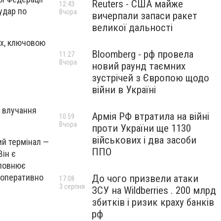
Reuters - США майже
12:43
удар по
Вчора
вичерпали запаси ракет
великої дальності
ах, ключовою
Bloomberg - рф провела
11:27
Вчора
новий раунд таємних
зустрічей з Європою щодо
війни в Україні
і влучання
Армія РФ втратила на війні
10:59
Вчора
проти України ще 1130
військових і два засоби
ий термінал —
ППО
Він є
аповнює
 оперативно
До чого призвели атаки
17:08
3 серпня
ЗСУ на Wildberries . 200 млрд
збитків і ризик краху банків
рф