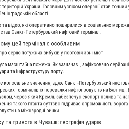
 територій України. Головним успіхом операції став точний 
Ленінградській області.
 та відео, які оперативно поширилися в соціальних мереж
в став Санкт-Петербурзький нафтовий термінал.
чому цей термінал є особливим
ро серію потужних вибухів у портовій зоні міст
хнула масштабна пожежа. Як зазначає , зафіксовано серйозн
ари та інфраструктуру порту.
ає колосальне значення, адже Санкт-Петербурзький нафтов
рських терміналів із перевалки нафтопродуктів на Балтиці. 
узлом, через який Кремль забезпечує експорт палива та н
ення такого гіганта суттєво підриває спроможність ворога
дукти на міжнародні ринки.
у та тривога в Чувашії: географія ударів