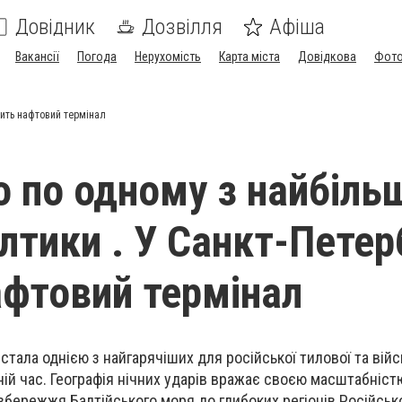
Довідник
Дозвілля
Афіша
Вакансії
Погода
Нерухомість
Карта міста
Довідкова
Фото
рить нафтовий термінал
о по одному з найбіль
лтики . У Санкт-Петер
афтовий термінал
 стала однією з найгарячіших для російської тилової та війс
ній час. Географія нічних ударів вражає своєю масштабністю
узбережжя Балтійського моря до глибоких регіонів Російськ