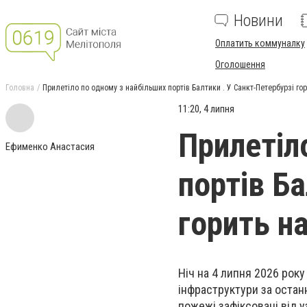
Новини
Оплатить коммуналку
Оголошення
Головна
Прилетіло по одному з найбільших портів Балтики . У Санкт-Петербурзі го
11:20, 4 липня
Прилетіл
Ефименко Анастасия
портів Ба
горить н
Ніч на 4 липня 2026 року
інфраструктури за остан
пожежі зафіксовані від 