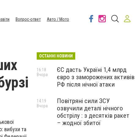
звіти
Вопрос-ответ
Авто / Мото
ОСТАННІ НОВИНИ
ших
ЄС дасть Україні 1,4 млрд
16:18
Вчора
євро з заморожених активів
бурзі
РФ після нічної атаки
Повітряні сили ЗСУ
14:19
Вчора
озвучили деталі нічного
обстрілу : з десятків ракет
ькової
– жодної збитої
: вибухи та
ої Федерації