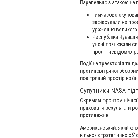
Паралельно з атакою на п
Тимчасово окупован
зафіксували не про
ураження великого 
Республіка Чувашія:
уночі працювали си
проліт невідомих ра
Подібна траєкторія та да
протиповітряної оборони
повітряний простір країн
Супутники NASA підт
Окремим фронтом нічної 
приховати результати роб
протилежне.
Американський, який фікс
кількох стратегічних об'