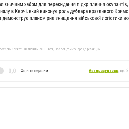
лізничним хабом для перекидання підкріплення окупантів,
налу в Керчі, який виконує роль дублера вразливого Кримс
в демонструє планомірне знищення військової логістики во
бхідний текст і натисніть Ctrl + Enter, щоб повідомити про це редакцію
0,0
Оцініть першим
Авторизуйтесь
, щоб