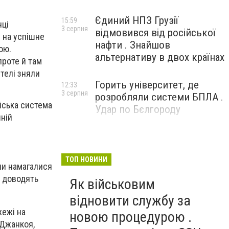
Єдиний НПЗ Грузії
15:59
нці
3 серпня
відмовився від російської
 на успішне
нафти . Знайшов
ою.
альтернативу в двох країнах
проте й там
телі зняли
Горить університет, де
12:33
3 серпня
розробляли системи БПЛА .
ійська система
Удар по Бєлгороду
ній
ТОП НОВИНИ
ли намагалися
у доводять
Як військовим
відновити службу за
жежі на
новою процедурою .
 Джанкоя,