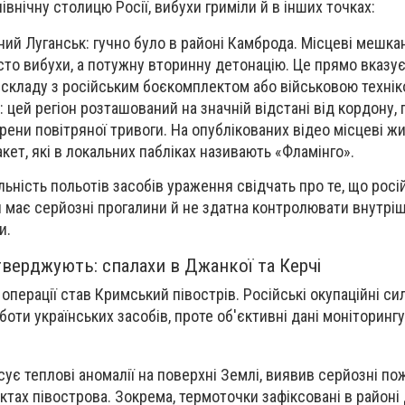
івнічну столицю Росії, вибухи гриміли й в інших точках:
ий Луганськ: гучно було в районі Камброда. Місцеві мешка
сто вибухи, а потужну вторинну детонацію. Це прямо вказує
складу з російським боєкомплектом або військовою технік
 цей регіон розташований на значній відстані від кордону, 
рени повітряної тривоги. На опублікованих відео місцеві жи
кет, які в локальних пабліках називають «Фламінго».
льність польотів засобів ураження свідчать про те, що рос
 має серйозні прогалини й не здатна контролювати внутріш
и.
верджують: спалахи в Джанкої та Керчі
операції став Кримський півострів. Російські окупаційні си
оти українських засобів, проте об'єктивні дані моніторинг
ує теплові аномалії на поверхні Землі, виявив серйозні по
єктах півострова. Зокрема, термоточки зафіксовані в районі