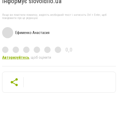
Інформує slovoidilo.ua
Якщо ви помітили помилку, виділіть необхідний текст і натисніть Ctrl + Enter, щоб
повідомити про це редакцію
Ефименко Анастасия
0,0
Авторизуйтесь
, щоб оцінити