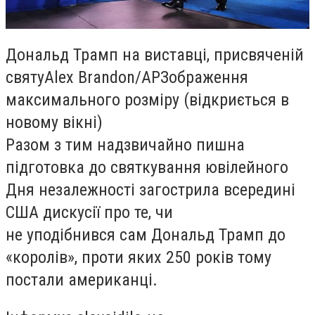
Дональд Трамп на виставці, присвяченій
святуAlex Brandon/APЗображення
максимального розміру (відкриється в
новому вікні)
Разом з тим надзвичайно пишна
підготовка до святкування ювілейного
Дня незалежності загострила всередині
США дискусії про те, чи
не уподібнився сам Дональд Трамп до
«королів», проти яких 250 років тому
постали американці.