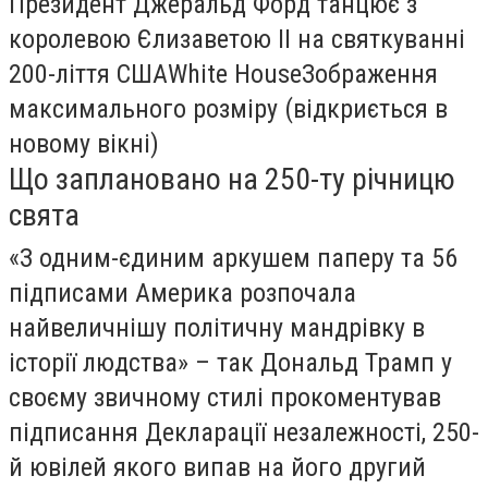
Президент Джеральд Форд танцює з
королевою Єлизаветою II на святкуванні
200-ліття СШАWhite HouseЗображення
максимального розміру (відкриється в
новому вікні)
Що заплановано на 250-ту річницю
свята
«З одним-єдиним аркушем паперу та 56
підписами Америка розпочала
найвеличнішу політичну мандрівку в
історії людства» – так Дональд Трамп у
своєму звичному стилі прокоментував
підписання Декларації незалежності, 250-
й ювілей якого випав на його другий