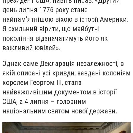
президент США, навіть писав: «Другий
день липня 1776 року стане
найпам’ятнішою віхою в історії Америки.
Я схильний вірити, що майбутні
покоління відзначатимуть його як
важливий ювілей».
Однак саме Декларація незалежності, в
якій описані усі кривди, завдані колоніям
королем Георгом III, стала
найважливішим документом в історії
США, а 4 липня – головним
національним святом нової держави.