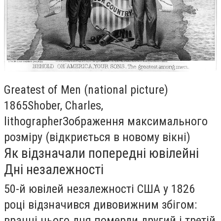
Greatest of Men (national picture)
1865Shober, Charles,
lithographerЗображення максимального
розміру (відкриється в новому вікні)
Як відзначали попередні ювілейні
Дні незалежності
50-й ювілей незалежності США у 1826
році відзначився дивовижним збігом:
вранці цього дня померли другий і третій