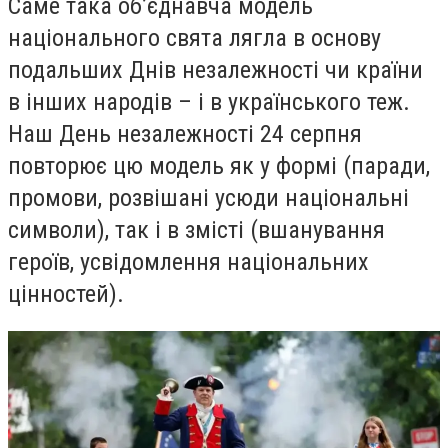
Саме така об’єднавча модель
національного свята лягла в основу
подальших Днів незалежності чи країни
в інших народів – і в українського теж.
Наш День незалежності 24 серпня
повторює цю модель як у формі (паради,
промови, розвішані усюди національні
символи), так і в змісті (вшанування
героїв, усвідомлення національних
цінностей).