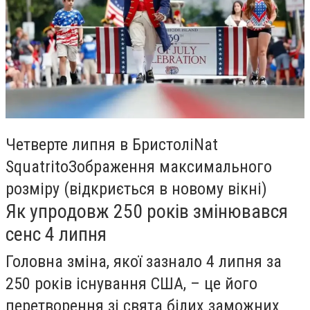
Четверте липня в БристоліNat
SquatritoЗображення максимального
розміру (відкриється в новому вікні)
Як упродовж 250 років змінювався
сенс 4 липня
Головна зміна, якої зазнало 4 липня за
250 років існування США, – це його
перетворення зі свята білих заможних