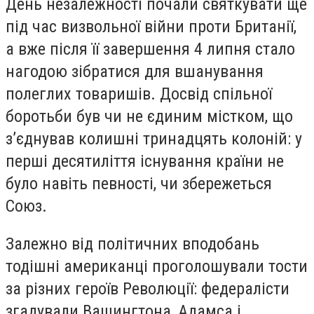
День незалежності почали святкувати ще
під час визвольної війни проти Британії,
а вже після її завершення 4 липня стало
нагодою зібратися для вшанування
полеглих товаришів. Досвід спільної
боротьби був чи не єдиним містком, що
з’єднував колишні тринадцять колоній: у
перші десятиліття існування країни не
було навіть певності, чи збережеться
Союз.
Залежно від політичних вподобань
тодішні американці проголошували тости
за різних героїв Революції: федералісти
згадували Вашингтона, Адамса і