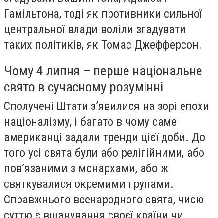
Гамільтона, тоді як противники сильної
центральної влади воліли згадувати
таких політиків, як Томас Джефферсон.
Чому 4 липня – перше національне
свято в сучасному розумінні
Сполучені Штати з’явилися на зорі епохи
націоналізму, і багато в чому саме
американці задали тренди цієї доби. До
того усі свята були або релігійними, або
пов’язаними з монархами, або ж
святкувалися окремими групами.
Справжнього всенародного свята, чиєю
суттю є вшанування своєї країни чи