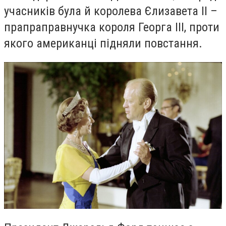
учасників була й королева Єлизавета ІІ –
прапраправнучка короля Георга III, проти
якого американці підняли повстання.