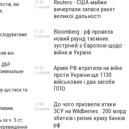
Reuters - США майже
12:43
стів, які
5 серпня
вичерпали запаси ракет
л.
великої дальності
Bloomberg - рф провела
11:27
зслідуватиме
5 серпня
новий раунд таємних
зустрічей з Європою щодо
війни в Україні
ив він.
о ДБР
Армія РФ втратила на війні
10:59
кримінальне
5 серпня
проти України ще 1130
військових і два засоби
ППО
у що тиск та
До чого призвели атаки
17:08
ливим.
3 серпня
ЗСУ на Wildberries . 200 млрд
збитків і ризик краху банків
за ч. 5 ст.
рф
 перевищення