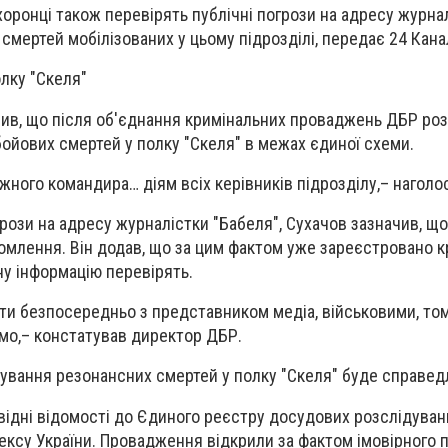
оронці також перевірять публічні погрози на адресу журналі
смертей мобілізованих у цьому підрозділі, передає 24 Кана
лку "Скеля"
мив, що після об'єднання кримінальних проваджень ДБР ро
бойових смертей у полку "Скеля" в межах єдиної схеми.
кожного командира… діям всіх керівників підрозділу,– наголос
рози на адресу журналістки "Бабеля", Сухачов зазначив, щ
омлення. Він додав, що за цим фактом уже зареєстровано 
у інформацію перевірять.
ати безпосередньо з представником медіа, військовими, том
мо,– констатував директор ДБР.
дування резонансних смертей у полку "Скеля" буде справед
ідні відомості до Єдиного реєстру досудових розслідувань 
ексу України. Провадження відкрили за фактом імовірного