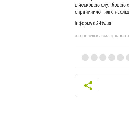
військовою службовою о
спричинило тяжкі наслід
Інформує 24tv.ua
Якщо ви помітили помилку, виділіть нео