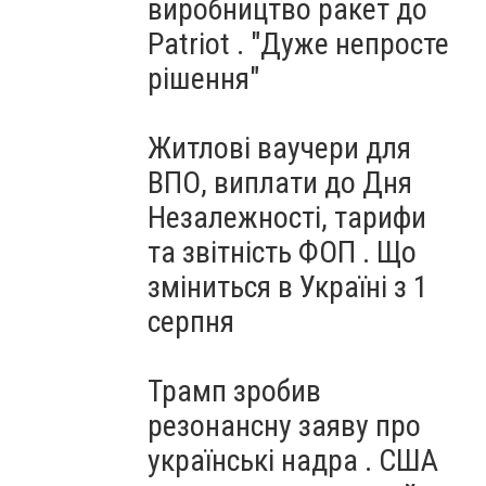
виробництво ракет до
Patriot . "Дуже непросте
рішення"
Житлові ваучери для
ВПО, виплати до Дня
Незалежності, тарифи
та звітність ФОП . Що
зміниться в Україні з 1
серпня
Трамп зробив
резонансну заяву про
українські надра . США