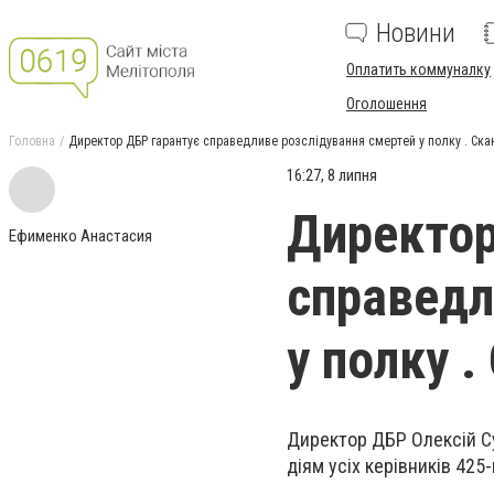
Новини
Оплатить коммуналку
Оголошення
Головна
Директор ДБР гарантує справедливе розслідування смертей у полку . Ска
16:27, 8 липня
Директор
Ефименко Анастасия
справедл
у полку .
Директор ДБР Олексій Су
діям усіх керівників 425