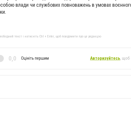
собою влади чи службових повноважень в умовах воєнного
ки.
бхідний текст і натисніть Ctrl + Enter, щоб повідомити про це редакцію
0,0
Оцініть першим
Авторизуйтесь
, щоб