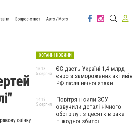
звіти
Вопрос-ответ
Авто / Мото
ОСТАННІ НОВИНИ
ЄС дасть Україні 1,4 млрд
16:18
5 серпня
євро з заморожених активів
ертей
РФ після нічної атаки
і"
Повітряні сили ЗСУ
14:19
5 серпня
озвучили деталі нічного
обстрілу : з десятків ракет
равову оцінку
– жодної збитої