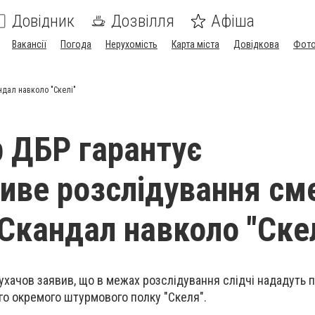
Довідник
Дозвілля
Афіша
Вакансії
Погода
Нерухомість
Карта міста
Довідкова
Фото
ндал навколо "Скелі"
 ДБР гарантує
иве розслідування см
 Скандал навколо "Скел
хачов заявив, що в межах розслідування слідчі нададуть п
-го окремого штурмового полку "Скеля".