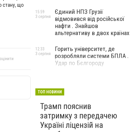
 стану, що
Єдиний НПЗ Грузії
15:59
3 серпня
відмовився від російської
нафти . Знайшов
альтернативу в двох країнах
Горить університет, де
12:33
3 серпня
розробляли системи БПЛА .
 оцінити
Удар по Бєлгороду
ТОП НОВИНИ
Трамп пояснив
затримку з передачею
Україні ліцензій на