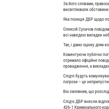
За його словами, правоох
висвітлювали обставини 
Яка позиція ДБР щодо по
Олексій Сухачов повідо
всі наведені випадки не
Так, і дамо оцінку діям 
Коментуючи публічні пог
отримало офіційне повід
провадження, а викладен
Слідчі будуть комунікув
погрози – це неприпусти
Він запевнив, що розслі
Слідчі ДБР внесли відпов
426-1 Кримінального код